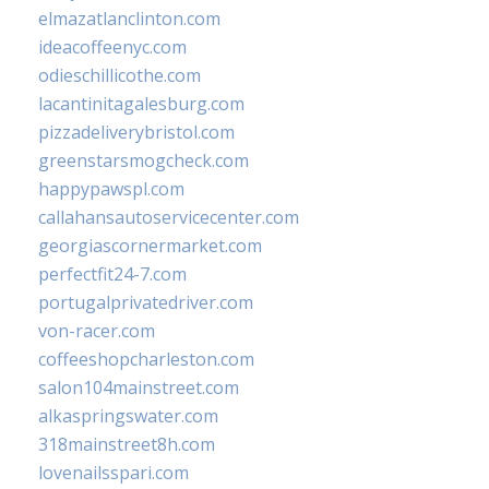
elmazatlanclinton.com
ideacoffeenyc.com
odieschillicothe.com
lacantinitagalesburg.com
pizzadeliverybristol.com
greenstarsmogcheck.com
happypawspl.com
callahansautoservicecenter.com
georgiascornermarket.com
perfectfit24-7.com
portugalprivatedriver.com
von-racer.com
coffeeshopcharleston.com
salon104mainstreet.com
alkaspringswater.com
318mainstreet8h.com
lovenailsspari.com