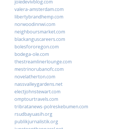
joiedevivblog.com
valera-amsterdam.com
libertybrandhemp.com
norwoodinnwi.com
neighboursmarket.com
blackanguscareers.com
bolesfororegon.com
bodega-ole.com
thestreamlinerlounge.com
mestrinorubanofc.com
novelatherton.com
nassvalleygardens.net
electjohnstewart.com
omptourtravels.com
tribratanews-polreskebumen.com
rsudbayuasih.org
publikjurnalistik.org
juneteenthapparel.net