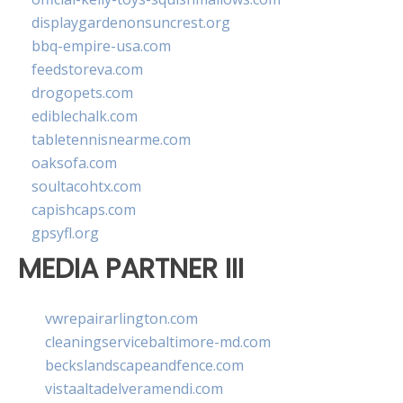
displaygardenonsuncrest.org
bbq-empire-usa.com
feedstoreva.com
drogopets.com
ediblechalk.com
tabletennisnearme.com
oaksofa.com
soultacohtx.com
capishcaps.com
gpsyfl.org
MEDIA PARTNER III
vwrepairarlington.com
cleaningservicebaltimore-md.com
beckslandscapeandfence.com
vistaaltadelveramendi.com