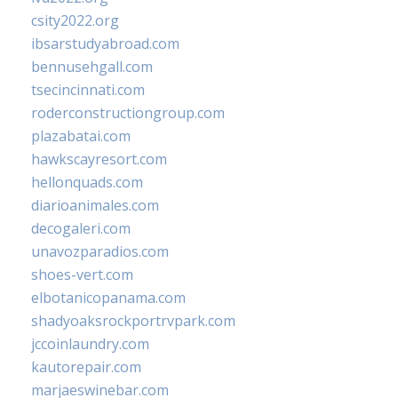
csity2022.org
ibsarstudyabroad.com
bennusehgall.com
tsecincinnati.com
roderconstructiongroup.com
plazabatai.com
hawkscayresort.com
hellonquads.com
diarioanimales.com
decogaleri.com
unavozparadios.com
shoes-vert.com
elbotanicopanama.com
shadyoaksrockportrvpark.com
jccoinlaundry.com
kautorepair.com
marjaeswinebar.com