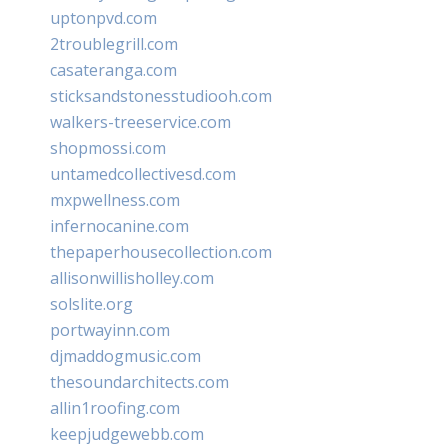
uptonpvd.com
2troublegrill.com
casateranga.com
sticksandstonesstudiooh.com
walkers-treeservice.com
shopmossi.com
untamedcollectivesd.com
mxpwellness.com
infernocanine.com
thepaperhousecollection.com
allisonwillisholley.com
solslite.org
portwayinn.com
djmaddogmusic.com
thesoundarchitects.com
allin1roofing.com
keepjudgewebb.com