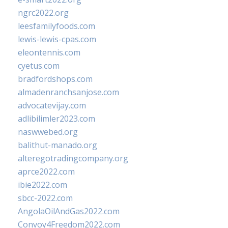
ngrc2022.org
leesfamilyfoods.com
lewis-lewis-cpas.com
eleontennis.com
cyetus.com
bradfordshops.com
almadenranchsanjose.com
advocatevijay.com
adlibilimler2023.com
naswwebed.org
balithut-manado.org
alteregotradingcompany.org
aprce2022.com
ibie2022.com
sbcc-2022.com
AngolaOilAndGas2022.com
Convoy4Freedom2022.com