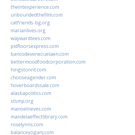
theintexperience.com
unboundedthefilm.com
catfriends-bg.org
marianlives.org
waywardtees.com
pidfloorsexpress.com
bancodevenezuelaen.com
bettermoodfoodcorporation.com
hingstonnt.com
chooseagender.com
hoverboardssale.com
alaskapolitics.com
stsmp.org
manoelneves.com
mandelaeffectlibrary.com
roselynns.com
balanceyoganj.com