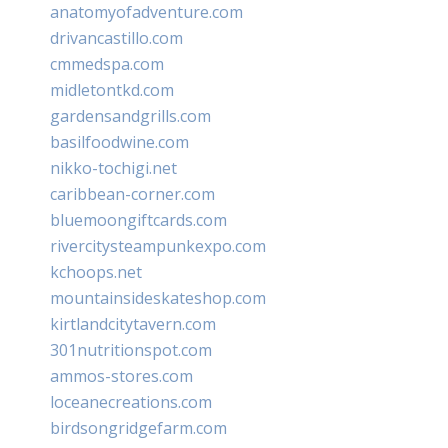
anatomyofadventure.com
drivancastillo.com
cmmedspa.com
midletontkd.com
gardensandgrills.com
basilfoodwine.com
nikko-tochigi.net
caribbean-corner.com
bluemoongiftcards.com
rivercitysteampunkexpo.com
kchoops.net
mountainsideskateshop.com
kirtlandcitytavern.com
301nutritionspot.com
ammos-stores.com
loceanecreations.com
birdsongridgefarm.com