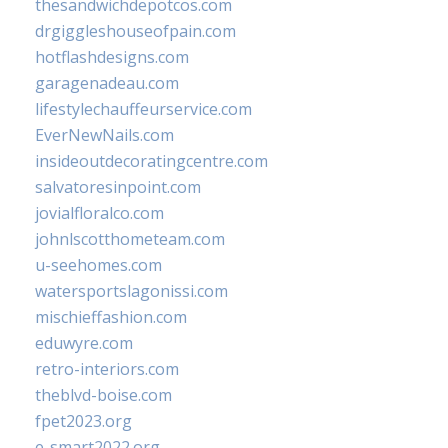
thesandwichdepotcos.com
drgiggleshouseofpain.com
hotflashdesigns.com
garagenadeau.com
lifestylechauffeurservice.com
EverNewNails.com
insideoutdecoratingcentre.com
salvatoresinpoint.com
jovialfloralco.com
johnlscotthometeam.com
u-seehomes.com
watersportslagonissi.com
mischieffashion.com
eduwyre.com
retro-interiors.com
theblvd-boise.com
fpet2023.org
e-smart2022.org