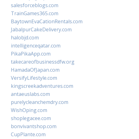
salesforceblogs.com
TrainGames365.com
BaytownEvaCationRentals.com
JabalpurCakeDelivery.com
halobjd.com
intelligenceqatar.com
PikaPikaApp.com
takecareofbusinessdfw.org
HamadaOfJapan.com
VersifyLifestyle.com
kingscreekadventures.com
antaeuslabs.com
purelycleanchemdry.com
WishOping.com
shoplegacee.com
bonvivantshop.com
CupPlante.com