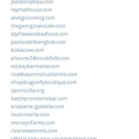
jbellasnailspa.com
mychaihouse.com
alvisgrooming.com
thegeorginaestate.com
blythewoodseafood.com
paolosdelibangkok.com
bobacove.com
phoone24brookfield.com
mickeybarmama.com
roadwayconstructioninc.com
shopdragonflyboutique.com
sportszilla.org
batchprovisionsbar.com
brasserie-gobette.com
musicrearte.com
morseysfarms.com
riverviewtennis.com
official-kelly-toys-squishmallows.com