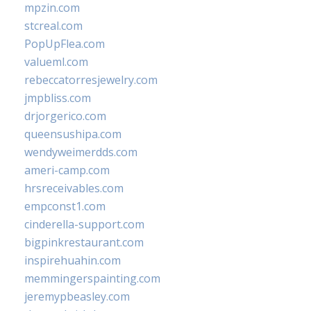
mpzin.com
stcreal.com
PopUpFlea.com
valueml.com
rebeccatorresjewelry.com
jmpbliss.com
drjorgerico.com
queensushipa.com
wendyweimerdds.com
ameri-camp.com
hrsreceivables.com
empconst1.com
cinderella-support.com
bigpinkrestaurant.com
inspirehuahin.com
memmingerspainting.com
jeremypbeasley.com