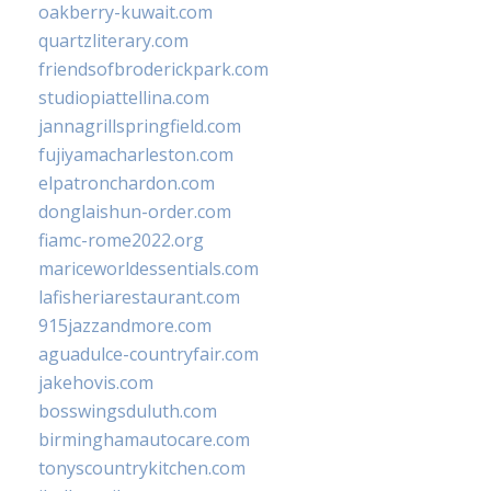
oakberry-kuwait.com
quartzliterary.com
friendsofbroderickpark.com
studiopiattellina.com
jannagrillspringfield.com
fujiyamacharleston.com
elpatronchardon.com
donglaishun-order.com
fiamc-rome2022.org
mariceworldessentials.com
lafisheriarestaurant.com
915jazzandmore.com
aguadulce-countryfair.com
jakehovis.com
bosswingsduluth.com
birminghamautocare.com
tonyscountrykitchen.com