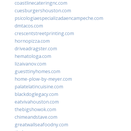
coastlinecateringnc.com
cuesburgershouston.com
psicologiaespecializadaencampeche.com
dmtacos.com
crescentstreetprinting.com
hornopizza.com
driveadragster.com
hematologa.com
lizaivanov.com
guesttinyhomes.com
home-plow-by-meyer.com
palatelatincuisine.com
blackdoglegacy.com
eatvivahouston.com
thebigshowok.com
chimeandstave.com
greatwallseafoodny.com