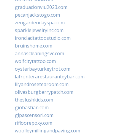
graduacionviu2023.com
pecanjackstogo.com
zengardendayspa.com
sparklejewelryinc.com
ironcladtattoostudio.com
bruinshome.com
annascleaningsvc.com
wolfcitytattoo.com
oysterbayturkeytrot.com
lafronterarestauranteybar.com
lilyandrosetearoom.com
olivesburgberrypatch.com
theslushkids.com
giobastian.com
glpascensori.com
rifloorepoxy.com
woolleymillingandpaving.com