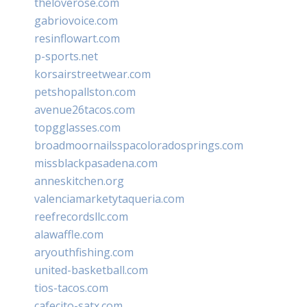
theloverose.com
gabriovoice.com
resinflowart.com
p-sports.net
korsairstreetwear.com
petshopallston.com
avenue26tacos.com
topgglasses.com
broadmoornailsspacoloradosprings.com
missblackpasadena.com
anneskitchen.org
valenciamarketytaqueria.com
reefrecordsllc.com
alawaffle.com
aryouthfishing.com
united-basketball.com
tios-tacos.com
cafecito-satx.com