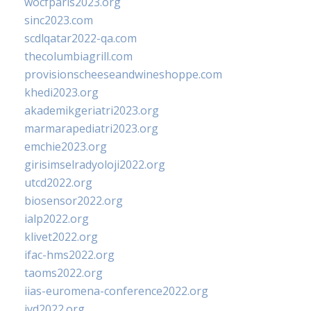
wocfparis2023.org
sinc2023.com
scdlqatar2022-qa.com
thecolumbiagrill.com
provisionscheeseandwineshoppe.com
khedi2023.org
akademikgeriatri2023.org
marmarapediatri2023.org
emchie2023.org
girisimselradyoloji2022.org
utcd2022.org
biosensor2022.org
ialp2022.org
klivet2022.org
ifac-hms2022.org
taoms2022.org
iias-euromena-conference2022.org
ivd2022.org