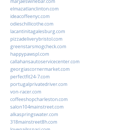
marjaeswinebar.com
elmazatlanclinton.com
ideacoffeenyc.com
odieschillicothe.com
lacantinitagalesburg.com
pizzadeliverybristol.com
greenstarsmogcheck.com
happypawspl.com
callahansautoservicecenter.com
georgiascornermarket.com
perfectfit24-7.com
portugalprivatedriver.com
von-racer.com
coffeeshopcharleston.com
salon104mainstreet.com
alkaspringswater.com
318mainstreet8h.com
lovenailsspari.com