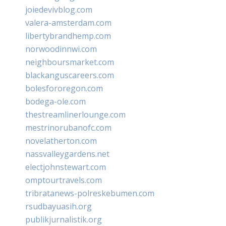
joiedevivblog.com
valera-amsterdam.com
libertybrandhemp.com
norwoodinnwi.com
neighboursmarket.com
blackanguscareers.com
bolesfororegon.com
bodega-ole.com
thestreamlinerlounge.com
mestrinorubanofc.com
novelatherton.com
nassvalleygardens.net
electjohnstewart.com
omptourtravels.com
tribratanews-polreskebumen.com
rsudbayuasih.org
publikjurnalistik.org