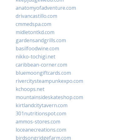
anatomyofadventure.com
drivancastillo.com
cmmedspa.com
midletontkd.com
gardensandgrills.com
basilfoodwine.com
nikko-tochigi.net
caribbean-corner.com
bluemoongiftcards.com
rivercitysteampunkexpo.com
kchoops.net
mountainsideskateshop.com
kirtlandcitytavern.com
301nutritionspot.com
ammos-stores.com
loceanecreations.com
birdsongridgefarm.com