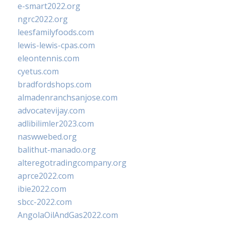
e-smart2022.org
ngrc2022.org
leesfamilyfoods.com
lewis-lewis-cpas.com
eleontennis.com
cyetus.com
bradfordshops.com
almadenranchsanjose.com
advocatevijay.com
adlibilimler2023.com
naswwebed.org
balithut-manado.org
alteregotradingcompany.org
aprce2022.com
ibie2022.com
sbcc-2022.com
AngolaOilAndGas2022.com