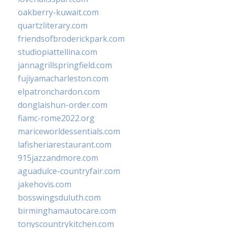
oakberry-kuwait.com
quartzliterary.com
friendsofbroderickpark.com
studiopiattellina.com
jannagrillspringfield.com
fujiyamacharleston.com
elpatronchardon.com
donglaishun-order.com
fiamc-rome2022.org
mariceworldessentials.com
lafisheriarestaurant.com
915jazzandmore.com
aguadulce-countryfair.com
jakehovis.com
bosswingsduluth.com
birminghamautocare.com
tonyscountrykitchen.com