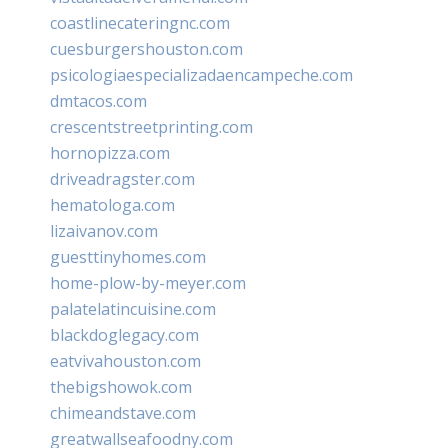
coastlinecateringnc.com
cuesburgershouston.com
psicologiaespecializadaencampeche.com
dmtacos.com
crescentstreetprinting.com
hornopizza.com
driveadragster.com
hematologa.com
lizaivanov.com
guesttinyhomes.com
home-plow-by-meyer.com
palatelatincuisine.com
blackdoglegacy.com
eatvivahouston.com
thebigshowok.com
chimeandstave.com
greatwallseafoodny.com