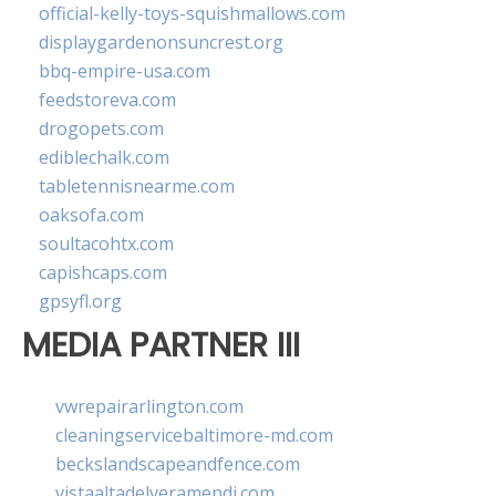
official-kelly-toys-squishmallows.com
displaygardenonsuncrest.org
bbq-empire-usa.com
feedstoreva.com
drogopets.com
ediblechalk.com
tabletennisnearme.com
oaksofa.com
soultacohtx.com
capishcaps.com
gpsyfl.org
MEDIA PARTNER III
vwrepairarlington.com
cleaningservicebaltimore-md.com
beckslandscapeandfence.com
vistaaltadelveramendi.com