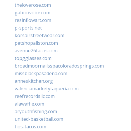
theloverose.com
gabriovoice.com
resinflowart.com
p-sports.net
korsairstreetwear.com
petshopallston.com
avenue26tacos.com
topgglasses.com
broadmoornailsspacoloradosprings.com
missblackpasadena.com
anneskitchen.org
valenciamarketytaqueria.com
reefrecordsllc.com
alawaffle.com
aryouthfishing.com
united-basketball.com
tios-tacos.com