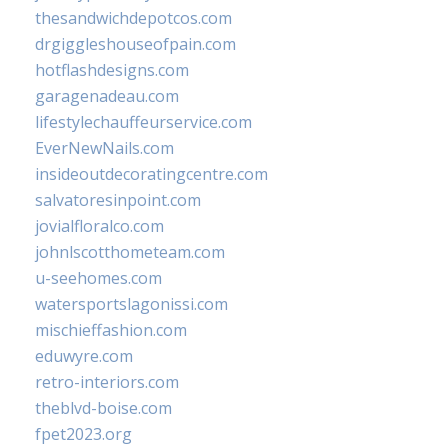
thesandwichdepotcos.com
drgiggleshouseofpain.com
hotflashdesigns.com
garagenadeau.com
lifestylechauffeurservice.com
EverNewNails.com
insideoutdecoratingcentre.com
salvatoresinpoint.com
jovialfloralco.com
johnlscotthometeam.com
u-seehomes.com
watersportslagonissi.com
mischieffashion.com
eduwyre.com
retro-interiors.com
theblvd-boise.com
fpet2023.org