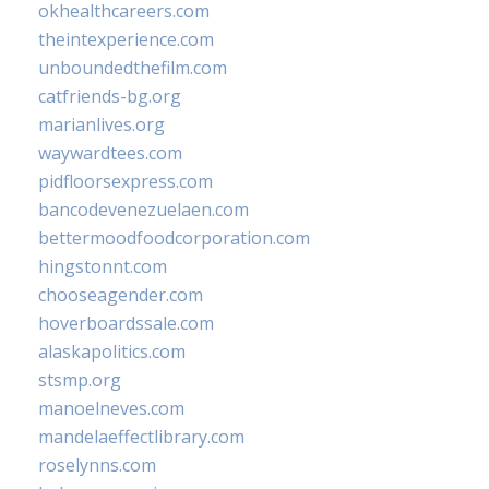
okhealthcareers.com
theintexperience.com
unboundedthefilm.com
catfriends-bg.org
marianlives.org
waywardtees.com
pidfloorsexpress.com
bancodevenezuelaen.com
bettermoodfoodcorporation.com
hingstonnt.com
chooseagender.com
hoverboardssale.com
alaskapolitics.com
stsmp.org
manoelneves.com
mandelaeffectlibrary.com
roselynns.com