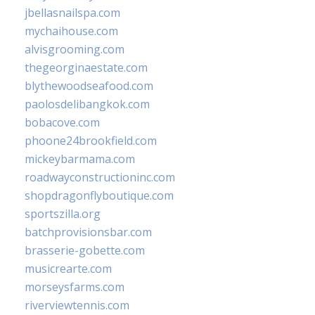
jbellasnailspa.com
mychaihouse.com
alvisgrooming.com
thegeorginaestate.com
blythewoodseafood.com
paolosdelibangkok.com
bobacove.com
phoone24brookfield.com
mickeybarmama.com
roadwayconstructioninc.com
shopdragonflyboutique.com
sportszilla.org
batchprovisionsbar.com
brasserie-gobette.com
musicrearte.com
morseysfarms.com
riverviewtennis.com