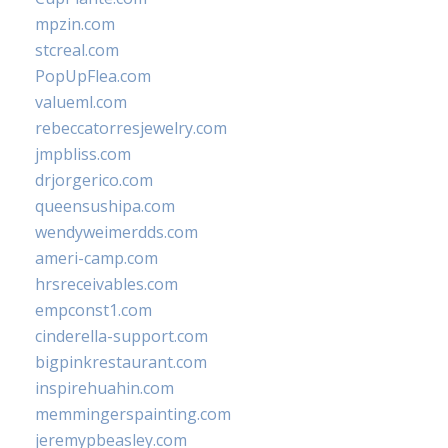
mpzin.com
stcreal.com
PopUpFlea.com
valueml.com
rebeccatorresjewelry.com
jmpbliss.com
drjorgerico.com
queensushipa.com
wendyweimerdds.com
ameri-camp.com
hrsreceivables.com
empconst1.com
cinderella-support.com
bigpinkrestaurant.com
inspirehuahin.com
memmingerspainting.com
jeremypbeasley.com