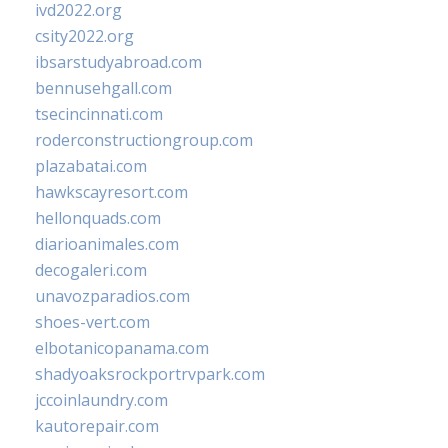
ivd2022.org
csity2022.org
ibsarstudyabroad.com
bennusehgall.com
tsecincinnati.com
roderconstructiongroup.com
plazabatai.com
hawkscayresort.com
hellonquads.com
diarioanimales.com
decogaleri.com
unavozparadios.com
shoes-vert.com
elbotanicopanama.com
shadyoaksrockportrvpark.com
jccoinlaundry.com
kautorepair.com