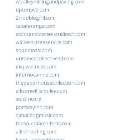
woolleymillingandpaving.com
uptonpvd.com
2troublegrill.com
casateranga.com
sticksandstonesstudiooh.com
walkers-treeservice.com
shopmossi.com
untamedcollectivesd.com
mxpwellness.com
infernocanine.com
thepaperhousecollection.com
allisonwillisholley.com
solslite.org
portwayinn.com
djmaddogmusic.com
thesoundarchitects.com
allin1roofing.com
keepjudgewebb.com