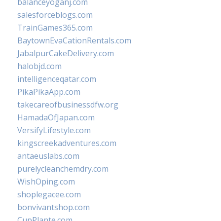
balanceyoganj.com
salesforceblogs.com
TrainGames365.com
BaytownEvaCationRentals.com
JabalpurCakeDelivery.com
halobjd.com
intelligenceqatar.com
PikaPikaApp.com
takecareofbusinessdfw.org
HamadaOfJapan.com
VersifyLifestyle.com
kingscreekadventures.com
antaeuslabs.com
purelycleanchemdry.com
WishOping.com
shoplegacee.com
bonvivantshop.com
CupPlante.com