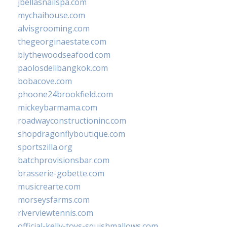
jbellasnailspa.com
mychaihouse.com
alvisgrooming.com
thegeorginaestate.com
blythewoodseafood.com
paolosdelibangkok.com
bobacove.com
phoone24brookfield.com
mickeybarmama.com
roadwayconstructioninc.com
shopdragonflyboutique.com
sportszilla.org
batchprovisionsbar.com
brasserie-gobette.com
musicrearte.com
morseysfarms.com
riverviewtennis.com
official-kelly-toys-squishmallows.com