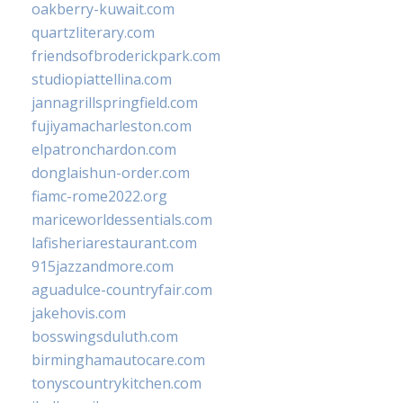
oakberry-kuwait.com
quartzliterary.com
friendsofbroderickpark.com
studiopiattellina.com
jannagrillspringfield.com
fujiyamacharleston.com
elpatronchardon.com
donglaishun-order.com
fiamc-rome2022.org
mariceworldessentials.com
lafisheriarestaurant.com
915jazzandmore.com
aguadulce-countryfair.com
jakehovis.com
bosswingsduluth.com
birminghamautocare.com
tonyscountrykitchen.com