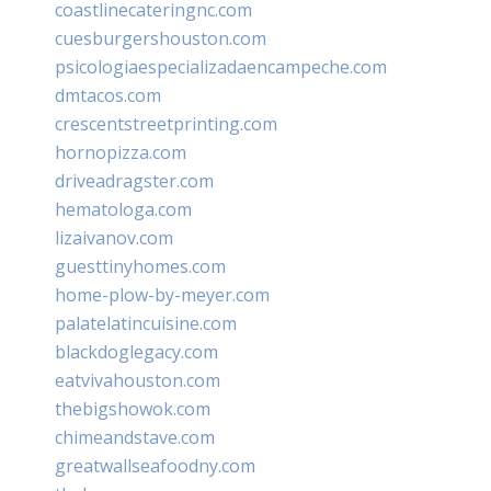
coastlinecateringnc.com
cuesburgershouston.com
psicologiaespecializadaencampeche.com
dmtacos.com
crescentstreetprinting.com
hornopizza.com
driveadragster.com
hematologa.com
lizaivanov.com
guesttinyhomes.com
home-plow-by-meyer.com
palatelatincuisine.com
blackdoglegacy.com
eatvivahouston.com
thebigshowok.com
chimeandstave.com
greatwallseafoodny.com