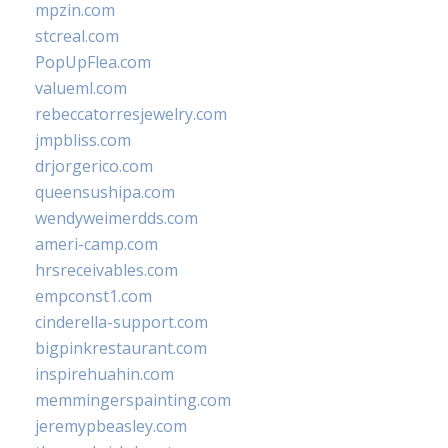
mpzin.com
stcreal.com
PopUpFlea.com
valueml.com
rebeccatorresjewelry.com
jmpbliss.com
drjorgerico.com
queensushipa.com
wendyweimerdds.com
ameri-camp.com
hrsreceivables.com
empconst1.com
cinderella-support.com
bigpinkrestaurant.com
inspirehuahin.com
memmingerspainting.com
jeremypbeasley.com