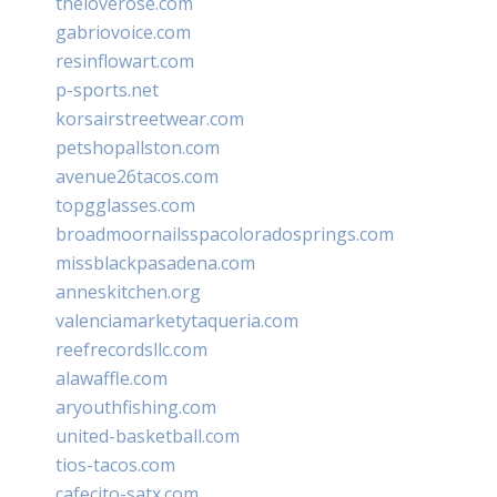
theloverose.com
gabriovoice.com
resinflowart.com
p-sports.net
korsairstreetwear.com
petshopallston.com
avenue26tacos.com
topgglasses.com
broadmoornailsspacoloradosprings.com
missblackpasadena.com
anneskitchen.org
valenciamarketytaqueria.com
reefrecordsllc.com
alawaffle.com
aryouthfishing.com
united-basketball.com
tios-tacos.com
cafecito-satx.com