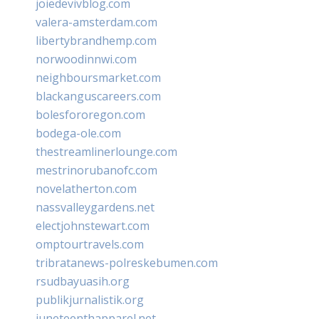
joiedevivblog.com
valera-amsterdam.com
libertybrandhemp.com
norwoodinnwi.com
neighboursmarket.com
blackanguscareers.com
bolesfororegon.com
bodega-ole.com
thestreamlinerlounge.com
mestrinorubanofc.com
novelatherton.com
nassvalleygardens.net
electjohnstewart.com
omptourtravels.com
tribratanews-polreskebumen.com
rsudbayuasih.org
publikjurnalistik.org
juneteenthapparel.net