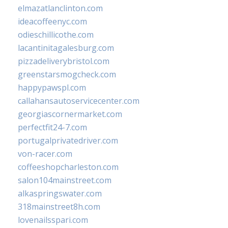
elmazatlanclinton.com
ideacoffeenyc.com
odieschillicothe.com
lacantinitagalesburg.com
pizzadeliverybristol.com
greenstarsmogcheck.com
happypawspl.com
callahansautoservicecenter.com
georgiascornermarket.com
perfectfit24-7.com
portugalprivatedriver.com
von-racer.com
coffeeshopcharleston.com
salon104mainstreet.com
alkaspringswater.com
318mainstreet8h.com
lovenailsspari.com