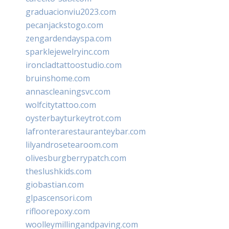
graduacionviu2023.com
pecanjackstogo.com
zengardendayspa.com
sparklejewelryinc.com
ironcladtattoostudio.com
bruinshome.com
annascleaningsvc.com
wolfcitytattoo.com
oysterbayturkeytrot.com
lafronterarestauranteybar.com
lilyandrosetearoom.com
olivesburgberrypatch.com
theslushkids.com
giobastian.com
glpascensori.com
rifloorepoxy.com
woolleymillingandpaving.com