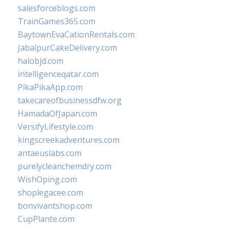
salesforceblogs.com
TrainGames365.com
BaytownEvaCationRentals.com
JabalpurCakeDelivery.com
halobjd.com
intelligenceqatar.com
PikaPikaApp.com
takecareofbusinessdfw.org
HamadaOfJapan.com
VersifyLifestyle.com
kingscreekadventures.com
antaeuslabs.com
purelycleanchemdry.com
WishOping.com
shoplegacee.com
bonvivantshop.com
CupPlante.com