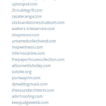
uptonpvd.com
2troublegrill.com
casateranga.com
sticksandstonesstudiooh.com
walkers-treeservice.com
shopmossi.com
untamedcollectivesd.com
mxpwellness.com
infernocanine.com
thepaperhousecollection.com
allisonwillisholley.com
solslite.org
portwayinn.com
djmaddogmusic.com
thesoundarchitects.com
allin1roofing.com
keepjudgewebb.com