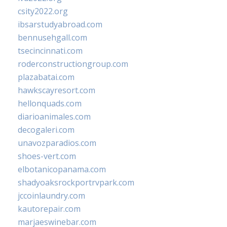
csity2022.org
ibsarstudyabroad.com
bennusehgall.com
tsecincinnati.com
roderconstructiongroup.com
plazabatai.com
hawkscayresort.com
hellonquads.com
diarioanimales.com
decogaleri.com
unavozparadios.com
shoes-vert.com
elbotanicopanama.com
shadyoaksrockportrvpark.com
jccoinlaundry.com
kautorepair.com
marjaeswinebar.com