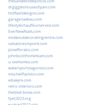
thesandwichdepotcos.com
drgiggleshouseofpain.com
hotflashdesigns.com
garagenadeau.com
lifestylechauffeurservice.com
EverNewNails.com
insideoutdecoratingcentre.com
salvatoresinpoint.com
jovialfloralco.com
johnlscotthometeam.com
u-seehomes.com
watersportslagonissi.com
mischieffashion.com
eduwyre.com
retro-interiors.com
theblvd-boise.com
fpet2023.org
e-smart2022.org