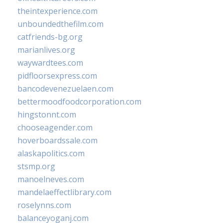
theintexperience.com
unboundedthefilm.com
catfriends-bg.org
marianlives.org
waywardtees.com
pidfloorsexpress.com
bancodevenezuelaen.com
bettermoodfoodcorporation.com
hingstonnt.com
chooseagender.com
hoverboardssale.com
alaskapolitics.com
stsmp.org
manoelneves.com
mandelaeffectlibrary.com
roselynns.com
balanceyoganj.com