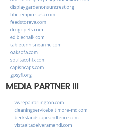
displaygardenonsuncrest.org
bbq-empire-usa.com
feedstoreva.com
drogopets.com
ediblechalk.com
tabletennisnearme.com
oaksofa.com
soultacohtx.com
capishcaps.com
gpsyfl.org
MEDIA PARTNER III
vwrepairarlington.com
cleaningservicebaltimore-md.com
beckslandscapeandfence.com
vistaaltadelveramendi.com