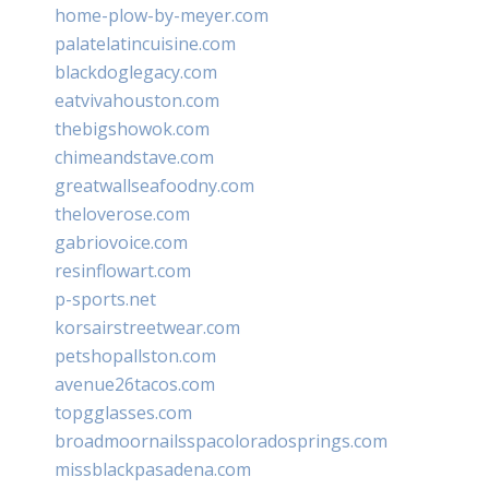
home-plow-by-meyer.com
palatelatincuisine.com
blackdoglegacy.com
eatvivahouston.com
thebigshowok.com
chimeandstave.com
greatwallseafoodny.com
theloverose.com
gabriovoice.com
resinflowart.com
p-sports.net
korsairstreetwear.com
petshopallston.com
avenue26tacos.com
topgglasses.com
broadmoornailsspacoloradosprings.com
missblackpasadena.com