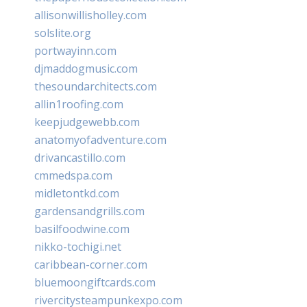
allisonwillisholley.com
solslite.org
portwayinn.com
djmaddogmusic.com
thesoundarchitects.com
allin1roofing.com
keepjudgewebb.com
anatomyofadventure.com
drivancastillo.com
cmmedspa.com
midletontkd.com
gardensandgrills.com
basilfoodwine.com
nikko-tochigi.net
caribbean-corner.com
bluemoongiftcards.com
rivercitysteampunkexpo.com