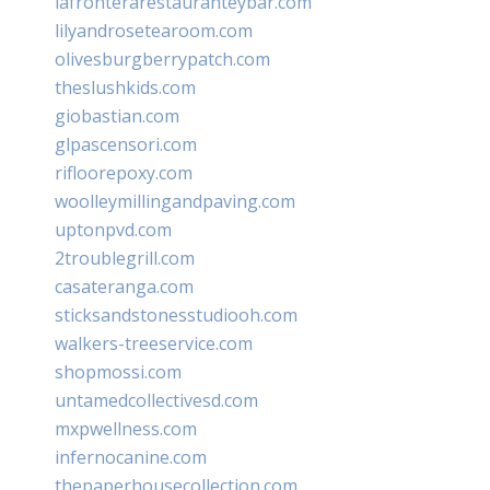
lafronterarestauranteybar.com
lilyandrosetearoom.com
olivesburgberrypatch.com
theslushkids.com
giobastian.com
glpascensori.com
rifloorepoxy.com
woolleymillingandpaving.com
uptonpvd.com
2troublegrill.com
casateranga.com
sticksandstonesstudiooh.com
walkers-treeservice.com
shopmossi.com
untamedcollectivesd.com
mxpwellness.com
infernocanine.com
thepaperhousecollection.com