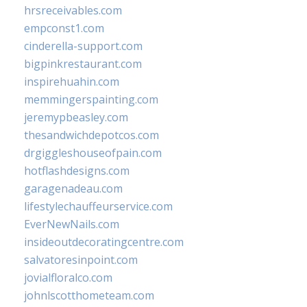
hrsreceivables.com
empconst1.com
cinderella-support.com
bigpinkrestaurant.com
inspirehuahin.com
memmingerspainting.com
jeremypbeasley.com
thesandwichdepotcos.com
drgiggleshouseofpain.com
hotflashdesigns.com
garagenadeau.com
lifestylechauffeurservice.com
EverNewNails.com
insideoutdecoratingcentre.com
salvatoresinpoint.com
jovialfloralco.com
johnlscotthometeam.com