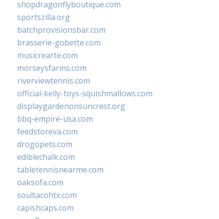
shopdragonflyboutique.com
sportszilla.org
batchprovisionsbar.com
brasserie-gobette.com
musicrearte.com
morseysfarms.com
riverviewtennis.com
official-kelly-toys-squishmallows.com
displaygardenonsuncrest.org
bbq-empire-usa.com
feedstoreva.com
drogopets.com
ediblechalk.com
tabletennisnearme.com
oaksofa.com
soultacohtx.com
capishcaps.com