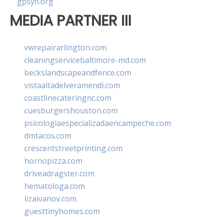
gpsyfl.org
MEDIA PARTNER III
vwrepairarlington.com
cleaningservicebaltimore-md.com
beckslandscapeandfence.com
vistaaltadelveramendi.com
coastlinecateringnc.com
cuesburgershouston.com
psicologiaespecializadaencampeche.com
dmtacos.com
crescentstreetprinting.com
hornopizza.com
driveadragster.com
hematologa.com
lizaivanov.com
guesttinyhomes.com