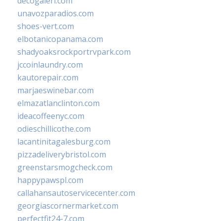
decogaleri.com
unavozparadios.com
shoes-vert.com
elbotanicopanama.com
shadyoaksrockportrvpark.com
jccoinlaundry.com
kautorepair.com
marjaeswinebar.com
elmazatlanclinton.com
ideacoffeenyc.com
odieschillicothe.com
lacantinitagalesburg.com
pizzadeliverybristol.com
greenstarsmogcheck.com
happypawspl.com
callahansautoservicecenter.com
georgiascornermarket.com
perfectfit24-7.com