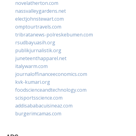
novelatherton.com
nassvalleygardens.net
electjohnstewart.com
omptourtravels.com
tribratanews-polreskebumen.com
rsudbayuasih.org
publikjurnalistik.org
juneteenthapparel.net
italywarm.com
journaloffinanceeconomics.com
kvk-kumari.org
foodscienceandtechnology.com
scisportsscience.com
addisababacuisineaz.com
burgerimcamas.com