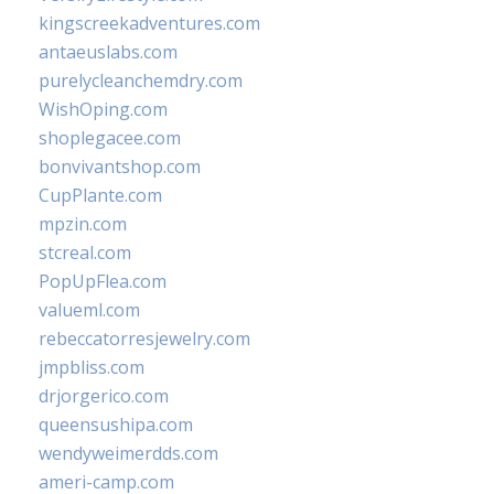
kingscreekadventures.com
antaeuslabs.com
purelycleanchemdry.com
WishOping.com
shoplegacee.com
bonvivantshop.com
CupPlante.com
mpzin.com
stcreal.com
PopUpFlea.com
valueml.com
rebeccatorresjewelry.com
jmpbliss.com
drjorgerico.com
queensushipa.com
wendyweimerdds.com
ameri-camp.com