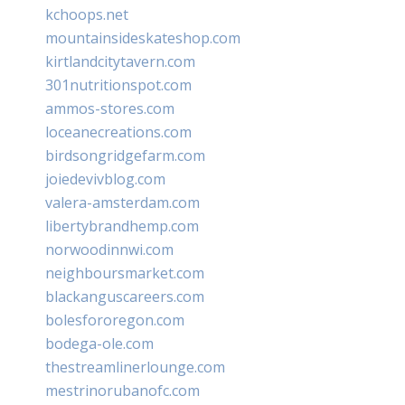
kchoops.net
mountainsideskateshop.com
kirtlandcitytavern.com
301nutritionspot.com
ammos-stores.com
loceanecreations.com
birdsongridgefarm.com
joiedevivblog.com
valera-amsterdam.com
libertybrandhemp.com
norwoodinnwi.com
neighboursmarket.com
blackanguscareers.com
bolesfororegon.com
bodega-ole.com
thestreamlinerlounge.com
mestrinorubanofc.com