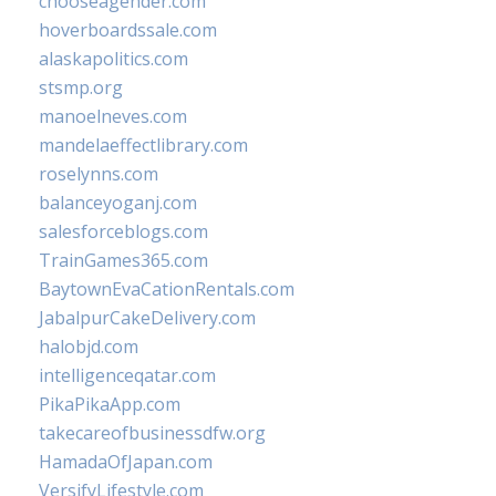
chooseagender.com
hoverboardssale.com
alaskapolitics.com
stsmp.org
manoelneves.com
mandelaeffectlibrary.com
roselynns.com
balanceyoganj.com
salesforceblogs.com
TrainGames365.com
BaytownEvaCationRentals.com
JabalpurCakeDelivery.com
halobjd.com
intelligenceqatar.com
PikaPikaApp.com
takecareofbusinessdfw.org
HamadaOfJapan.com
VersifyLifestyle.com