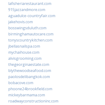
lafisheriarestaurant.com
915jazzandmore.com
aguadulce-countryfair.com
jakehovis.com
bosswingsduluth.com
birminghamautocare.com
tonyscountrykitchen.com
jbellasnailspa.com
mychaihouse.com
alvisgrooming.com
thegeorginaestate.com
blythewoodseafood.com
paolosdelibangkok.com
bobacove.com
phoone24brookfield.com
mickeybarmama.com
roadwayconstructioninc.com