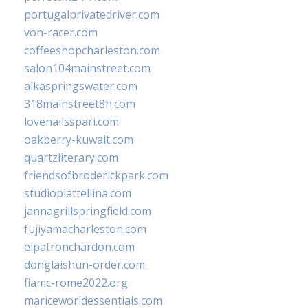
portugalprivatedriver.com
von-racer.com
coffeeshopcharleston.com
salon104mainstreet.com
alkaspringswater.com
318mainstreet8h.com
lovenailsspari.com
oakberry-kuwait.com
quartzliterary.com
friendsofbroderickpark.com
studiopiattellina.com
jannagrillspringfield.com
fujiyamacharleston.com
elpatronchardon.com
donglaishun-order.com
fiamc-rome2022.org
mariceworldessentials.com