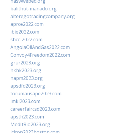
naswwebed.org
balithut-manado.org
alteregotradingcompany.org
aprce2022.com
ibie2022.com
sbcc-2022.com
AngolaOilAndGas2022.com
Convoy4Freedom2022.com
grur2023.org
hkhk2023.org
napm2023.org
apsdfd2023.org
forumausape2023.com
imkl2023.com
careerfaircsd2023.com
apsth2023.com
MedItRio2023.org
lcicon2023boston.com