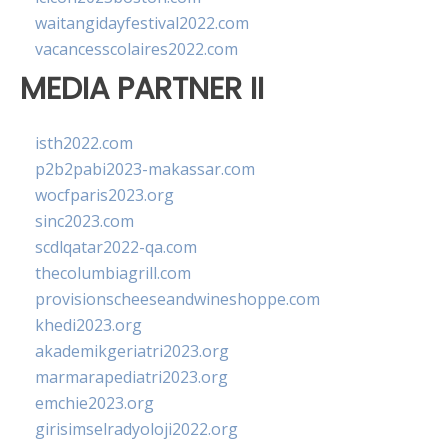
waitangidayfestival2022.com
vacancesscolaires2022.com
MEDIA PARTNER II
isth2022.com
p2b2pabi2023-makassar.com
wocfparis2023.org
sinc2023.com
scdlqatar2022-qa.com
thecolumbiagrill.com
provisionscheeseandwineshoppe.com
khedi2023.org
akademikgeriatri2023.org
marmarapediatri2023.org
emchie2023.org
girisimselradyoloji2022.org