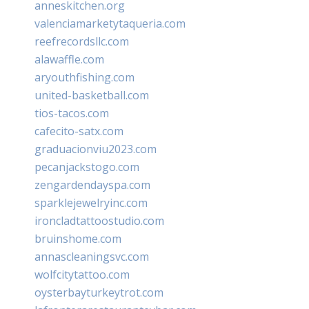
anneskitchen.org
valenciamarketytaqueria.com
reefrecordsllc.com
alawaffle.com
aryouthfishing.com
united-basketball.com
tios-tacos.com
cafecito-satx.com
graduacionviu2023.com
pecanjackstogo.com
zengardendayspa.com
sparklejewelryinc.com
ironcladtattoostudio.com
bruinshome.com
annascleaningsvc.com
wolfcitytattoo.com
oysterbayturkeytrot.com