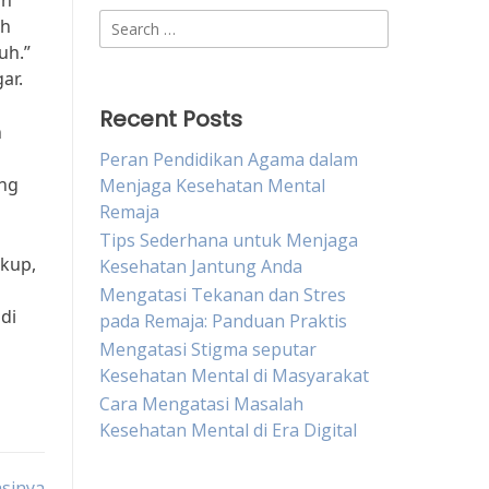
uh
Search
uh
for:
uh.”
ar.
Recent Posts
h
Peran Pendidikan Agama dalam
ing
Menjaga Kesehatan Mental
Remaja
Tips Sederhana untuk Menjaga
ukup,
Kesehatan Jantung Anda
Mengatasi Tekanan dan Stres
di
pada Remaja: Panduan Praktis
Mengatasi Stigma seputar
Kesehatan Mental di Masyarakat
Cara Mengatasi Masalah
Kesehatan Mental di Era Digital
asinya