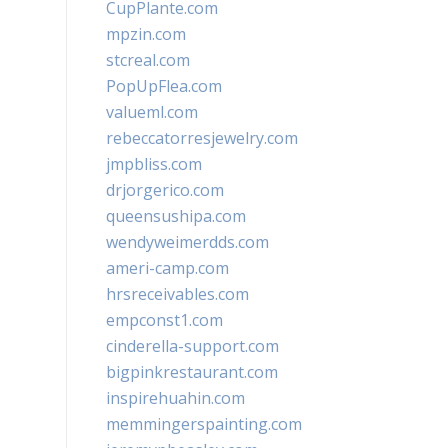
CupPlante.com
mpzin.com
stcreal.com
PopUpFlea.com
valueml.com
rebeccatorresjewelry.com
jmpbliss.com
drjorgerico.com
queensushipa.com
wendyweimerdds.com
ameri-camp.com
hrsreceivables.com
empconst1.com
cinderella-support.com
bigpinkrestaurant.com
inspirehuahin.com
memmingerspainting.com