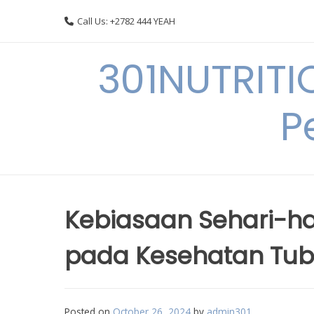
Skip
Call Us: +2782 444 YEAH
to
content
301NUTRITI
P
Kebiasaan Sehari-ha
pada Kesehatan Tu
Posted on
October 26, 2024
by
admin301