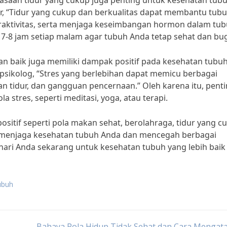
iasaan tidur yang cukup juga penting untuk kesehatan tub
ur, “Tidur yang cukup dan berkualitas dapat membantu tub
eraktivitas, serta menjaga keseimbangan hormon dalam tub
 7-8 jam setiap malam agar tubuh Anda tetap sehat dan bug
gan baik juga memiliki dampak positif pada kesehatan tubu
 psikolog, “Stres yang berlebihan dapat memicu berbagai
an tidur, dan gangguan pencernaan.” Oleh karena itu, pent
 stres, seperti meditasi, yoga, atau terapi.
ositif seperti pola makan sehat, berolahraga, tidur yang c
t menjaga kesehatan tubuh Anda dan mencegah berbagai
-hari Anda sekarang untuk kesehatan tubuh yang lebih baik 
ubuh
Bahaya Pola Hidup Tidak Sehat dan Cara Mengat