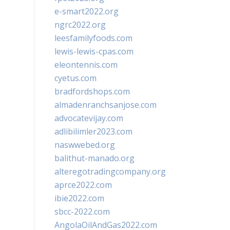
e-smart2022.org
ngrc2022.org
leesfamilyfoods.com
lewis-lewis-cpas.com
eleontennis.com
cyetus.com
bradfordshops.com
almadenranchsanjose.com
advocatevijay.com
adlibilimler2023.com
naswwebed.org
balithut-manado.org
alteregotradingcompany.org
aprce2022.com
ibie2022.com
sbcc-2022.com
AngolaOilAndGas2022.com