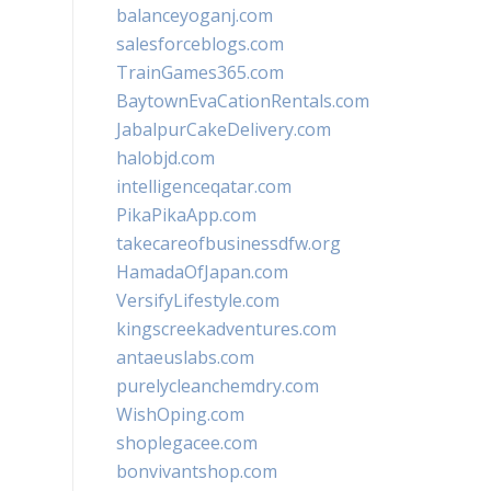
balanceyoganj.com
salesforceblogs.com
TrainGames365.com
BaytownEvaCationRentals.com
JabalpurCakeDelivery.com
halobjd.com
intelligenceqatar.com
PikaPikaApp.com
takecareofbusinessdfw.org
HamadaOfJapan.com
VersifyLifestyle.com
kingscreekadventures.com
antaeuslabs.com
purelycleanchemdry.com
WishOping.com
shoplegacee.com
bonvivantshop.com