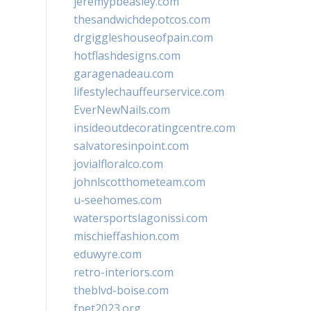
jeremypbeasley.com
thesandwichdepotcos.com
drgiggleshouseofpain.com
hotflashdesigns.com
garagenadeau.com
lifestylechauffeurservice.com
EverNewNails.com
insideoutdecoratingcentre.com
salvatoresinpoint.com
jovialfloralco.com
johnlscotthometeam.com
u-seehomes.com
watersportslagonissi.com
mischieffashion.com
eduwyre.com
retro-interiors.com
theblvd-boise.com
fpet2023.org