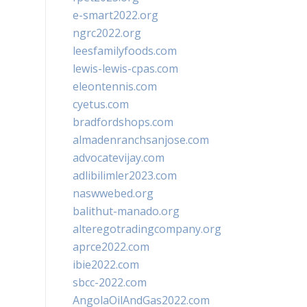
e-smart2022.org
ngrc2022.org
leesfamilyfoods.com
lewis-lewis-cpas.com
eleontennis.com
cyetus.com
bradfordshops.com
almadenranchsanjose.com
advocatevijay.com
adlibilimler2023.com
naswwebed.org
balithut-manado.org
alteregotradingcompany.org
aprce2022.com
ibie2022.com
sbcc-2022.com
AngolaOilAndGas2022.com