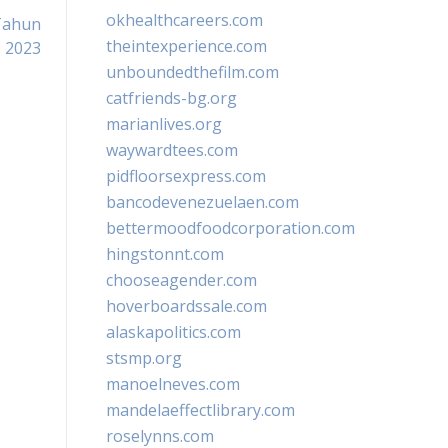
okhealthcareers.com
Tahun
theintexperience.com
2023
unboundedthefilm.com
catfriends-bg.org
marianlives.org
waywardtees.com
pidfloorsexpress.com
bancodevenezuelaen.com
bettermoodfoodcorporation.com
hingstonnt.com
chooseagender.com
hoverboardssale.com
alaskapolitics.com
stsmp.org
manoelneves.com
mandelaeffectlibrary.com
roselynns.com