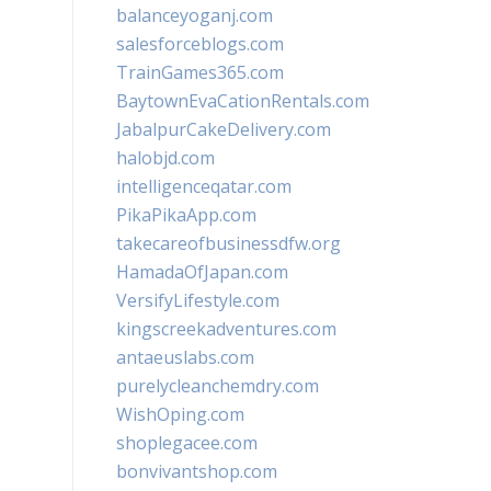
balanceyoganj.com
salesforceblogs.com
TrainGames365.com
BaytownEvaCationRentals.com
JabalpurCakeDelivery.com
halobjd.com
intelligenceqatar.com
PikaPikaApp.com
takecareofbusinessdfw.org
HamadaOfJapan.com
VersifyLifestyle.com
kingscreekadventures.com
antaeuslabs.com
purelycleanchemdry.com
WishOping.com
shoplegacee.com
bonvivantshop.com