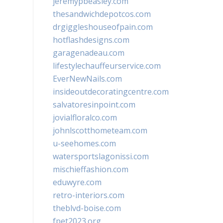
jeremypbeasley.com
thesandwichdepotcos.com
drgiggleshouseofpain.com
hotflashdesigns.com
garagenadeau.com
lifestylechauffeurservice.com
EverNewNails.com
insideoutdecoratingcentre.com
salvatoresinpoint.com
jovialfloralco.com
johnlscotthometeam.com
u-seehomes.com
watersportslagonissi.com
mischieffashion.com
eduwyre.com
retro-interiors.com
theblvd-boise.com
fpet2023.org