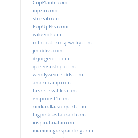
CupPlante.com
mpzin.com
stcreal.com
PopUpFlea.com
valueml.com
rebeccatorresjewelry.com
jmpbliss.com
drjorgerico.com
queensushipa.com
wendyweimerdds.com
ameri-camp.com
hrsreceivables.com
empconst1.com
cinderella-support.com
bigpinkrestaurant.com
inspirehuahin.com
memmingerspainting.com