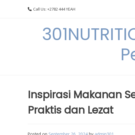
Skip
Call Us: +2782 444 YEAH
to
content
301NUTRITI
P
Inspirasi Makanan 
Praktis dan Lezat
Posted on
September 26, 2024
by
admin301