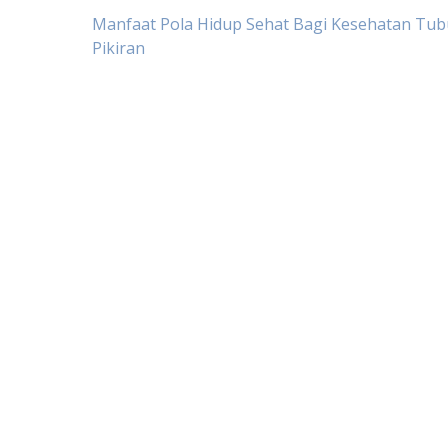
Post
Manfaat Pola Hidup Sehat Bagi Kesehatan Tu
Pikiran
navigation