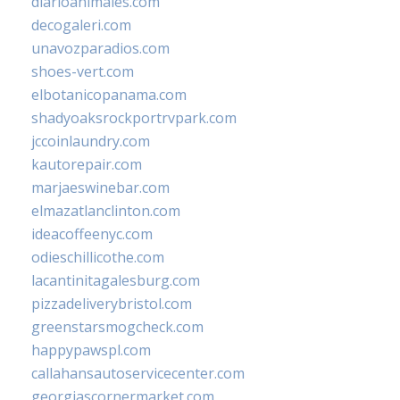
diarioanimales.com
decogaleri.com
unavozparadios.com
shoes-vert.com
elbotanicopanama.com
shadyoaksrockportrvpark.com
jccoinlaundry.com
kautorepair.com
marjaeswinebar.com
elmazatlanclinton.com
ideacoffeenyc.com
odieschillicothe.com
lacantinitagalesburg.com
pizzadeliverybristol.com
greenstarsmogcheck.com
happypawspl.com
callahansautoservicecenter.com
georgiascornermarket.com