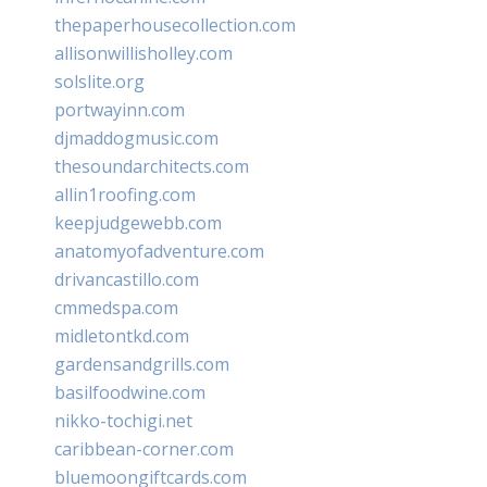
thepaperhousecollection.com
allisonwillisholley.com
solslite.org
portwayinn.com
djmaddogmusic.com
thesoundarchitects.com
allin1roofing.com
keepjudgewebb.com
anatomyofadventure.com
drivancastillo.com
cmmedspa.com
midletontkd.com
gardensandgrills.com
basilfoodwine.com
nikko-tochigi.net
caribbean-corner.com
bluemoongiftcards.com