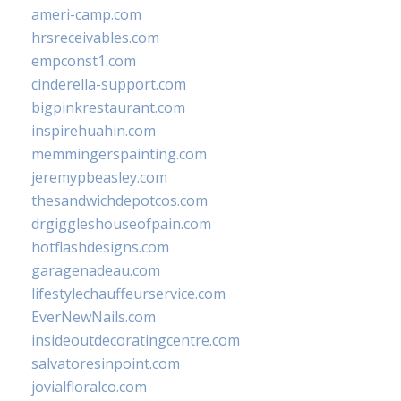
ameri-camp.com
hrsreceivables.com
empconst1.com
cinderella-support.com
bigpinkrestaurant.com
inspirehuahin.com
memmingerspainting.com
jeremypbeasley.com
thesandwichdepotcos.com
drgiggleshouseofpain.com
hotflashdesigns.com
garagenadeau.com
lifestylechauffeurservice.com
EverNewNails.com
insideoutdecoratingcentre.com
salvatoresinpoint.com
jovialfloralco.com