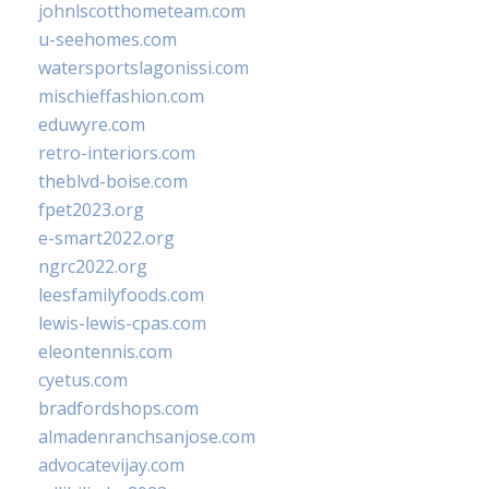
johnlscotthometeam.com
u-seehomes.com
watersportslagonissi.com
mischieffashion.com
eduwyre.com
retro-interiors.com
theblvd-boise.com
fpet2023.org
e-smart2022.org
ngrc2022.org
leesfamilyfoods.com
lewis-lewis-cpas.com
eleontennis.com
cyetus.com
bradfordshops.com
almadenranchsanjose.com
advocatevijay.com