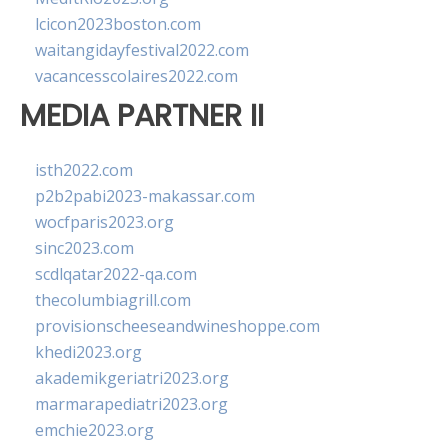
lcicon2023boston.com
waitangidayfestival2022.com
vacancesscolaires2022.com
MEDIA PARTNER II
isth2022.com
p2b2pabi2023-makassar.com
wocfparis2023.org
sinc2023.com
scdlqatar2022-qa.com
thecolumbiagrill.com
provisionscheeseandwineshoppe.com
khedi2023.org
akademikgeriatri2023.org
marmarapediatri2023.org
emchie2023.org