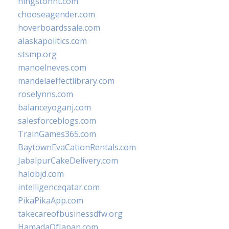
hingstonnt.com
chooseagender.com
hoverboardssale.com
alaskapolitics.com
stsmp.org
manoelneves.com
mandelaeffectlibrary.com
roselynns.com
balanceyoganj.com
salesforceblogs.com
TrainGames365.com
BaytownEvaCationRentals.com
JabalpurCakeDelivery.com
halobjd.com
intelligenceqatar.com
PikaPikaApp.com
takecareofbusinessdfw.org
HamadaOfJapan.com