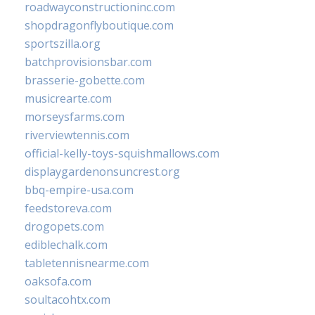
roadwayconstructioninc.com
shopdragonflyboutique.com
sportszilla.org
batchprovisionsbar.com
brasserie-gobette.com
musicrearte.com
morseysfarms.com
riverviewtennis.com
official-kelly-toys-squishmallows.com
displaygardenonsuncrest.org
bbq-empire-usa.com
feedstoreva.com
drogopets.com
ediblechalk.com
tabletennisnearme.com
oaksofa.com
soultacohtx.com