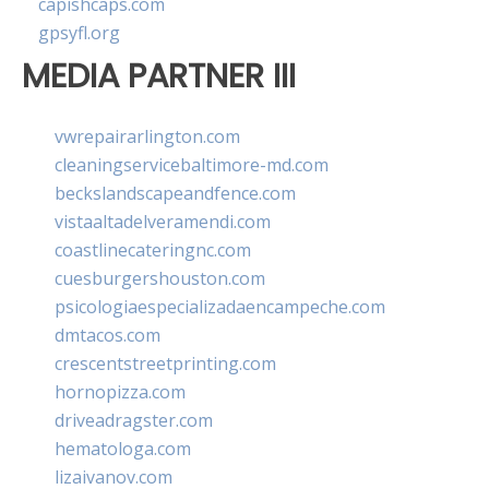
capishcaps.com
gpsyfl.org
MEDIA PARTNER III
vwrepairarlington.com
cleaningservicebaltimore-md.com
beckslandscapeandfence.com
vistaaltadelveramendi.com
coastlinecateringnc.com
cuesburgershouston.com
psicologiaespecializadaencampeche.com
dmtacos.com
crescentstreetprinting.com
hornopizza.com
driveadragster.com
hematologa.com
lizaivanov.com