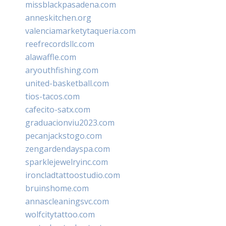
missblackpasadena.com
anneskitchen.org
valenciamarketytaqueria.com
reefrecordsllc.com
alawaffle.com
aryouthfishing.com
united-basketball.com
tios-tacos.com
cafecito-satx.com
graduacionviu2023.com
pecanjackstogo.com
zengardendayspa.com
sparklejewelryinc.com
ironcladtattoostudio.com
bruinshome.com
annascleaningsvc.com
wolfcitytattoo.com