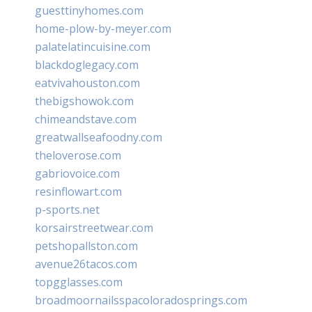
guesttinyhomes.com
home-plow-by-meyer.com
palatelatincuisine.com
blackdoglegacy.com
eatvivahouston.com
thebigshowok.com
chimeandstave.com
greatwallseafoodny.com
theloverose.com
gabriovoice.com
resinflowart.com
p-sports.net
korsairstreetwear.com
petshopallston.com
avenue26tacos.com
topgglasses.com
broadmoornailsspacoloradosprings.com