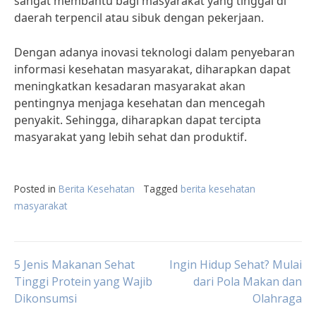
sangat membantu bagi masyarakat yang tinggal di
daerah terpencil atau sibuk dengan pekerjaan.
Dengan adanya inovasi teknologi dalam penyebaran
informasi kesehatan masyarakat, diharapkan dapat
meningkatkan kesadaran masyarakat akan
pentingnya menjaga kesehatan dan mencegah
penyakit. Sehingga, diharapkan dapat tercipta
masyarakat yang lebih sehat dan produktif.
Posted in
Berita Kesehatan
Tagged
berita kesehatan
masyarakat
Post
5 Jenis Makanan Sehat
Ingin Hidup Sehat? Mulai
Tinggi Protein yang Wajib
dari Pola Makan dan
Dikonsumsi
Olahraga
navigation