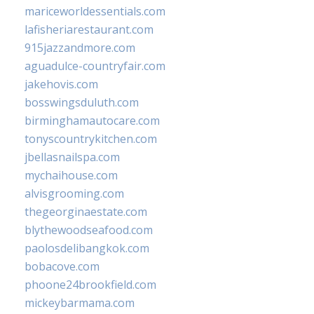
mariceworldessentials.com
lafisheriarestaurant.com
915jazzandmore.com
aguadulce-countryfair.com
jakehovis.com
bosswingsduluth.com
birminghamautocare.com
tonyscountrykitchen.com
jbellasnailspa.com
mychaihouse.com
alvisgrooming.com
thegeorginaestate.com
blythewoodseafood.com
paolosdelibangkok.com
bobacove.com
phoone24brookfield.com
mickeybarmama.com