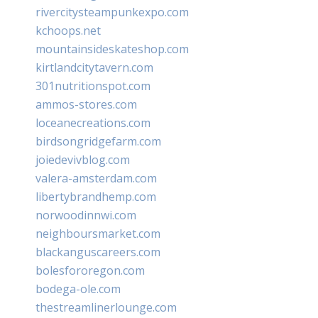
rivercitysteampunkexpo.com
kchoops.net
mountainsideskateshop.com
kirtlandcitytavern.com
301nutritionspot.com
ammos-stores.com
loceanecreations.com
birdsongridgefarm.com
joiedevivblog.com
valera-amsterdam.com
libertybrandhemp.com
norwoodinnwi.com
neighboursmarket.com
blackanguscareers.com
bolesfororegon.com
bodega-ole.com
thestreamlinerlounge.com