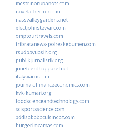
mestrinorubanofc.com
novelatherton.com
nassvalleygardens.net
electjohnstewart.com
omptourtravels.com
tribratanews-polreskebumen.com
rsudbayuasih.org
publikjurnalistik.org
juneteenthapparel.net
italywarm.com
journaloffinanceeconomics.com
kvk-kumari.org
foodscienceandtechnology.com
scisportsscience.com
addisababacuisineaz.com
burgerimcamas.com