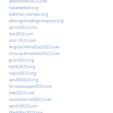
adlibilimler2023.com
naswwebed.org
balithut-manado.org
alteregotradingcompany.org
aprce2022.com
ibie2022.com
sbcc-2022.com
AngolaOilAndGas2022.com
Convoy4Freedom2022.com
grur2023.org
hkhk2023.org
napm2023.org
apsdfd2023.org
forumausape2023.com
imkl2023.com
careerfaircsd2023.com
apsth2023.com
MedItRio2023.org