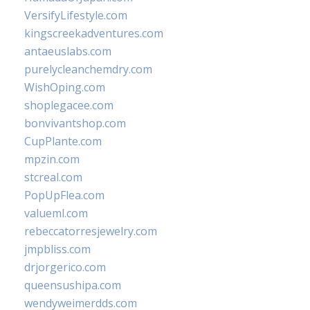
VersifyLifestyle.com
kingscreekadventures.com
antaeuslabs.com
purelycleanchemdry.com
WishOping.com
shoplegacee.com
bonvivantshop.com
CupPlante.com
mpzin.com
stcreal.com
PopUpFlea.com
valueml.com
rebeccatorresjewelry.com
jmpbliss.com
drjorgerico.com
queensushipa.com
wendyweimerdds.com