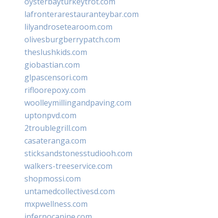
oysterbayturkeytrot.com
lafronterarestauranteybar.com
lilyandrosetearoom.com
olivesburgberrypatch.com
theslushkids.com
giobastian.com
glpascensori.com
rifloorepoxy.com
woolleymillingandpaving.com
uptonpvd.com
2troublegrill.com
casateranga.com
sticksandstonesstudiooh.com
walkers-treeservice.com
shopmossi.com
untamedcollectivesd.com
mxpwellness.com
infernocanine.com