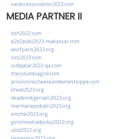
vacancesscolaires2022.com
MEDIA PARTNER II
isth2022.com
p2b2pabi2023-makassar.com
wocfparis2023.org
sinc2023.com
scdlqatar2022-qa.com
thecolumbiagrill.com
provisionscheeseandwineshoppe.com
khedi2023.org
akademikgeriatri2023.org
marmarapediatri2023.org
emchie2023.org
girisimselradyoloji2022.org
utcd2022.org
biosensor2022.org