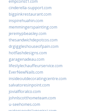
empconst1.com
cinderella-support.com
bigpinkrestaurant.com
inspirehuahin.com
memmingerspainting.com
jeremypbeasley.com
thesandwichdepotcos.com
drgiggleshouseofpain.com
hotflashdesigns.com
garagenadeau.com
lifestylechauffeurservice.com
EverNewNails.com
insideoutdecoratingcentre.com
salvatoresinpoint.com
jovialfloralco.com
johnlscotthometeam.com
u-seehomes.com
watersportslagonissi.com