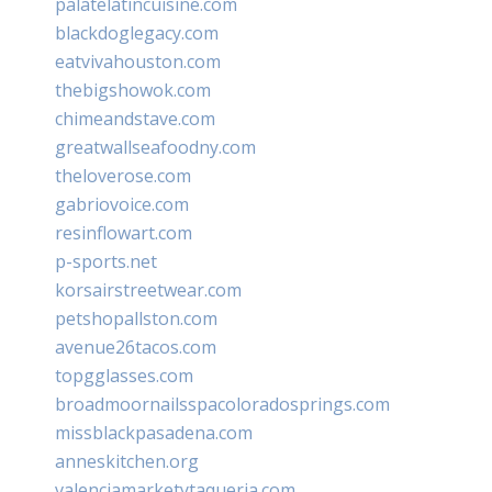
palatelatincuisine.com
blackdoglegacy.com
eatvivahouston.com
thebigshowok.com
chimeandstave.com
greatwallseafoodny.com
theloverose.com
gabriovoice.com
resinflowart.com
p-sports.net
korsairstreetwear.com
petshopallston.com
avenue26tacos.com
topgglasses.com
broadmoornailsspacoloradosprings.com
missblackpasadena.com
anneskitchen.org
valenciamarketytaqueria.com