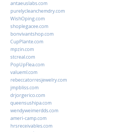
antaeuslabs.com
purelycleanchemdry.com
WishOping.com
shoplegacee.com
bonvivantshop.com
CupPlante.com
mpzin.com
stcreal.com
PopUpFlea.com
valueml.com
rebeccatorresjewelry.com
jmpbliss.com
drjorgerico.com
queensushipa.com
wendyweimerdds.com
ameri-camp.com
hrsreceivables.com