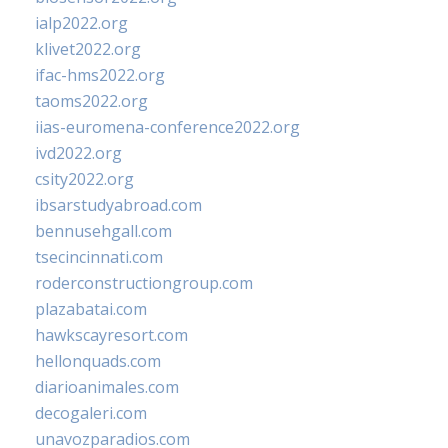
ialp2022.org
klivet2022.org
ifac-hms2022.org
taoms2022.org
iias-euromena-conference2022.org
ivd2022.org
csity2022.org
ibsarstudyabroad.com
bennusehgall.com
tsecincinnati.com
roderconstructiongroup.com
plazabatai.com
hawkscayresort.com
hellonquads.com
diarioanimales.com
decogaleri.com
unavozparadios.com