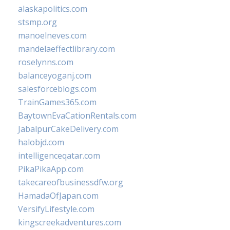
alaskapolitics.com
stsmp.org
manoelneves.com
mandelaeffectlibrary.com
roselynns.com
balanceyoganj.com
salesforceblogs.com
TrainGames365.com
BaytownEvaCationRentals.com
JabalpurCakeDelivery.com
halobjd.com
intelligenceqatar.com
PikaPikaApp.com
takecareofbusinessdfw.org
HamadaOfJapan.com
VersifyLifestyle.com
kingscreekadventures.com