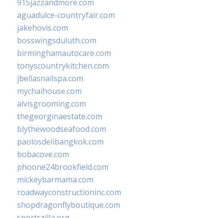
915jazzandmore.com
aguadulce-countryfair.com
jakehovis.com
bosswingsduluth.com
birminghamautocare.com
tonyscountrykitchen.com
jbellasnailspa.com
mychaihouse.com
alvisgrooming.com
thegeorginaestate.com
blythewoodseafood.com
paolosdelibangkok.com
bobacove.com
phoone24brookfield.com
mickeybarmama.com
roadwayconstructioninc.com
shopdragonflyboutique.com
sportszilla.org