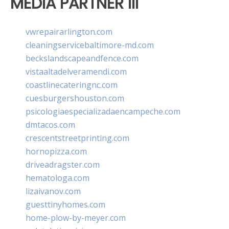
MEDIA PARTNER III
vwrepairarlington.com
cleaningservicebaltimore-md.com
beckslandscapeandfence.com
vistaaltadelveramendi.com
coastlinecateringnc.com
cuesburgershouston.com
psicologiaespecializadaencampeche.com
dmtacos.com
crescentstreetprinting.com
hornopizza.com
driveadragster.com
hematologa.com
lizaivanov.com
guesttinyhomes.com
home-plow-by-meyer.com