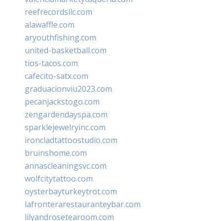
reefrecordsllc.com
alawaffle.com
aryouthfishing.com
united-basketball.com
tios-tacos.com
cafecito-satx.com
graduacionviu2023.com
pecanjackstogo.com
zengardendayspa.com
sparklejewelryinc.com
ironcladtattoostudio.com
bruinshome.com
annascleaningsvc.com
wolfcitytattoo.com
oysterbayturkeytrot.com
lafronterarestauranteybar.com
lilyandrosetearoom.com