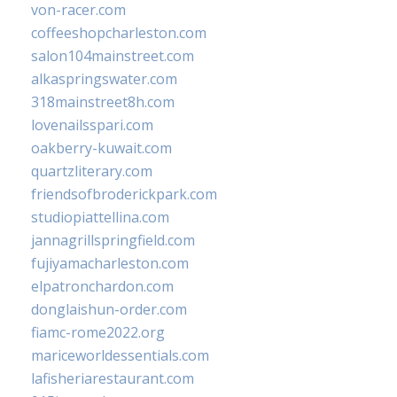
von-racer.com
coffeeshopcharleston.com
salon104mainstreet.com
alkaspringswater.com
318mainstreet8h.com
lovenailsspari.com
oakberry-kuwait.com
quartzliterary.com
friendsofbroderickpark.com
studiopiattellina.com
jannagrillspringfield.com
fujiyamacharleston.com
elpatronchardon.com
donglaishun-order.com
fiamc-rome2022.org
mariceworldessentials.com
lafisheriarestaurant.com