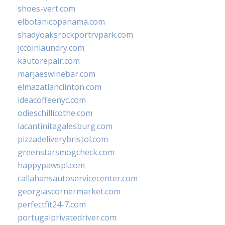
shoes-vert.com
elbotanicopanama.com
shadyoaksrockportrvpark.com
jccoinlaundry.com
kautorepair.com
marjaeswinebar.com
elmazatlanclinton.com
ideacoffeenyc.com
odieschillicothe.com
lacantinitagalesburg.com
pizzadeliverybristol.com
greenstarsmogcheck.com
happypawspl.com
callahansautoservicecenter.com
georgiascornermarket.com
perfectfit24-7.com
portugalprivatedriver.com