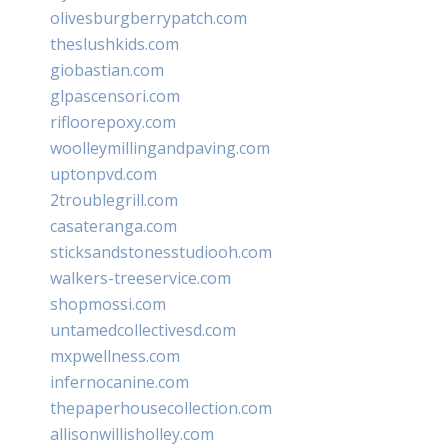
olivesburgberrypatch.com
theslushkids.com
giobastian.com
glpascensori.com
rifloorepoxy.com
woolleymillingandpaving.com
uptonpvd.com
2troublegrill.com
casateranga.com
sticksandstonesstudiooh.com
walkers-treeservice.com
shopmossi.com
untamedcollectivesd.com
mxpwellness.com
infernocanine.com
thepaperhousecollection.com
allisonwillisholley.com