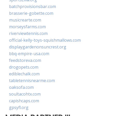
batchprovisionsbar.com
brasserie-gobette.com
musicrearte.com
morseysfarms.com
riverviewtennis.com
official-kelly-toys-squishmallows.com
displaygardenonsuncrest.org
bbq-empire-usa.com
feedstoreva.com
drogopets.com
ediblechalk.com
tabletennisnearme.com
oaksofa.com
soultacohtx.com
capishcaps.com
gpsyfl.org