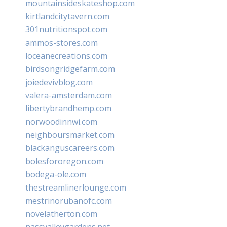
mountainsideskateshop.com
kirtlandcitytavern.com
301nutritionspot.com
ammos-stores.com
loceanecreations.com
birdsongridgefarm.com
joiedevivblog.com
valera-amsterdam.com
libertybrandhemp.com
norwoodinnwi.com
neighboursmarket.com
blackanguscareers.com
bolesfororegon.com
bodega-ole.com
thestreamlinerlounge.com
mestrinorubanofc.com
novelatherton.com
nassvalleygardens.net