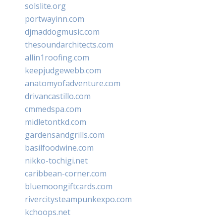
solslite.org
portwayinn.com
djmaddogmusic.com
thesoundarchitects.com
allin1roofing.com
keepjudgewebb.com
anatomyofadventure.com
drivancastillo.com
cmmedspa.com
midletontkd.com
gardensandgrills.com
basilfoodwine.com
nikko-tochigi.net
caribbean-corner.com
bluemoongiftcards.com
rivercitysteampunkexpo.com
kchoops.net