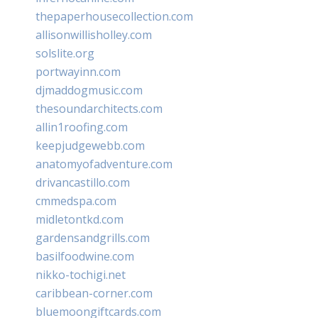
thepaperhousecollection.com
allisonwillisholley.com
solslite.org
portwayinn.com
djmaddogmusic.com
thesoundarchitects.com
allin1roofing.com
keepjudgewebb.com
anatomyofadventure.com
drivancastillo.com
cmmedspa.com
midletontkd.com
gardensandgrills.com
basilfoodwine.com
nikko-tochigi.net
caribbean-corner.com
bluemoongiftcards.com