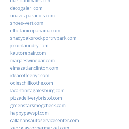
diarioanimales.com
decogaleri.com
unavozparadios.com
shoes-vert.com
elbotanicopanama.com
shadyoaksrockportrvpark.com
jccoinlaundry.com
kautorepair.com
marjaeswinebar.com
elmazatlanclinton.com
ideacoffeenyc.com
odieschillicothe.com
lacantinitagalesburg.com
pizzadeliverybristol.com
greenstarsmogcheck.com
happypawspl.com
callahansautoservicecenter.com
georgiascornermarket.com