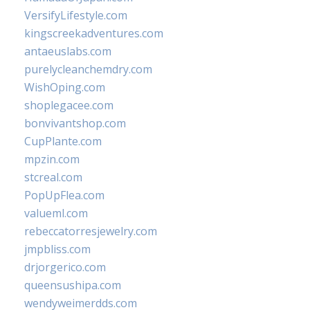
VersifyLifestyle.com
kingscreekadventures.com
antaeuslabs.com
purelycleanchemdry.com
WishOping.com
shoplegacee.com
bonvivantshop.com
CupPlante.com
mpzin.com
stcreal.com
PopUpFlea.com
valueml.com
rebeccatorresjewelry.com
jmpbliss.com
drjorgerico.com
queensushipa.com
wendyweimerdds.com