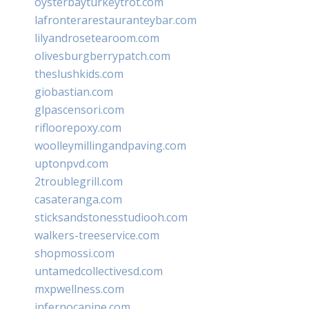
oysterbayturkeytrot.com
lafronterarestauranteybar.com
lilyandrosetearoom.com
olivesburgberrypatch.com
theslushkids.com
giobastian.com
glpascensori.com
rifloorepoxy.com
woolleymillingandpaving.com
uptonpvd.com
2troublegrill.com
casateranga.com
sticksandstonesstudiooh.com
walkers-treeservice.com
shopmossi.com
untamedcollectivesd.com
mxpwellness.com
infernocanine.com