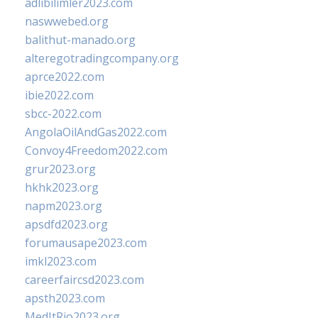
adlibilimler2023.com
naswwebed.org
balithut-manado.org
alteregotradingcompany.org
aprce2022.com
ibie2022.com
sbcc-2022.com
AngolaOilAndGas2022.com
Convoy4Freedom2022.com
grur2023.org
hkhk2023.org
napm2023.org
apsdfd2023.org
forumausape2023.com
imkl2023.com
careerfaircsd2023.com
apsth2023.com
MedItRio2023.org