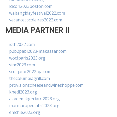
lcicon2023boston.com
waitangidayfestival2022.com
vacancesscolaires2022.com
MEDIA PARTNER II
isth2022.com
p2b2pabi2023-makassar.com
wocfparis2023.org
sinc2023.com
scdlqatar2022-qa.com
thecolumbiagrill.com
provisionscheeseandwineshoppe.com
khedi2023.org
akademikgeriatri2023.org
marmarapediatri2023.org
emchie2023.org