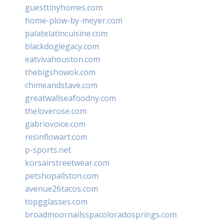
guesttinyhomes.com
home-plow-by-meyer.com
palatelatincuisine.com
blackdoglegacy.com
eatvivahouston.com
thebigshowok.com
chimeandstave.com
greatwallseafoodny.com
theloverose.com
gabriovoice.com
resinflowart.com
p-sports.net
korsairstreetwear.com
petshopallston.com
avenue26tacos.com
topgglasses.com
broadmoornailsspacoloradosprings.com