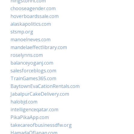
hingstonnt.com
chooseagender.com
hoverboardssale.com
alaskapolitics.com
stsmp.org
manoelneves.com
mandelaeffectlibrary.com
roselynns.com
balanceyoganj.com
salesforceblogs.com
TrainGames365.com
BaytownEvaCationRentals.com
JabalpurCakeDelivery.com
halobjd.com
intelligenceqatar.com
PikaPikaApp.com
takecareofbusinessdfw.org
HamadaOfJapan.com