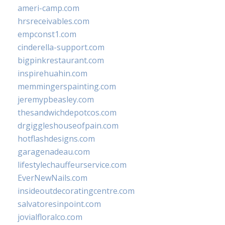
ameri-camp.com
hrsreceivables.com
empconst1.com
cinderella-support.com
bigpinkrestaurant.com
inspirehuahin.com
memmingerspainting.com
jeremypbeasley.com
thesandwichdepotcos.com
drgiggleshouseofpain.com
hotflashdesigns.com
garagenadeau.com
lifestylechauffeurservice.com
EverNewNails.com
insideoutdecoratingcentre.com
salvatoresinpoint.com
jovialfloralco.com