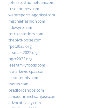
johnlscotthometeam.com
u-seehomes.com
watersportslagonissi.com
mischieffashion.com
eduwyre.com
retro-interiors.com
theblvd-boise.com
fpet2023.org
e-smart2022.org
ngrc2022.org
leesfamilyfoods.com
lewis-lewis-cpas.com
eleontennis.com
cyetus.com
bradfordshops.com
almadenranchsanjose.com
advocatevijay.com