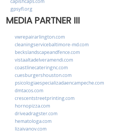
capishcaps.com
gpsyfl.org
MEDIA PARTNER III
vwrepairarlington.com
cleaningservicebaltimore-md.com
beckslandscapeandfence.com
vistaaltadelveramendi.com
coastlinecateringnc.com
cuesburgershouston.com
psicologiaespecializadaencampeche.com
dmtacos.com
crescentstreetprinting.com
hornopizza.com
driveadragster.com
hematologa.com
lizaivanov.com