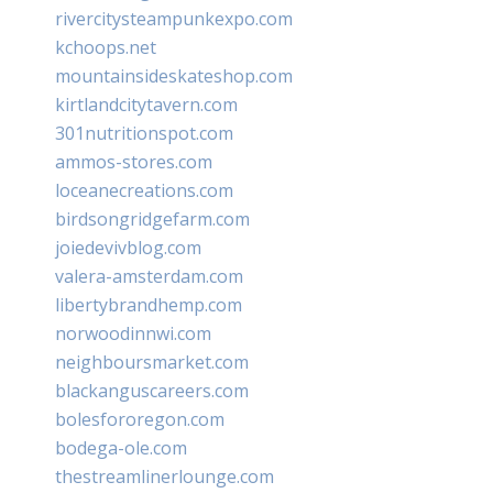
rivercitysteampunkexpo.com
kchoops.net
mountainsideskateshop.com
kirtlandcitytavern.com
301nutritionspot.com
ammos-stores.com
loceanecreations.com
birdsongridgefarm.com
joiedevivblog.com
valera-amsterdam.com
libertybrandhemp.com
norwoodinnwi.com
neighboursmarket.com
blackanguscareers.com
bolesfororegon.com
bodega-ole.com
thestreamlinerlounge.com