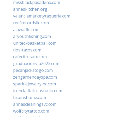
missblackpasadena.com
anneskitchen.org
valenciamarketytaqueria.com
reefrecordsllc.com
alawaffle.com
aryouthfishing.com
united-basketball.com
tios-tacos.com
cafecito-satx.com
graduacionviu2023.com
pecanjackstogo.com
zengardendayspa.com
sparklejewelryinc.com
ironcladtattoostudio.com
bruinshome.com
annascleaningsvc.com
wolfcitytattoo.com