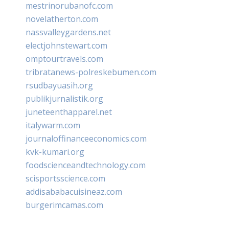
mestrinorubanofc.com
novelatherton.com
nassvalleygardens.net
electjohnstewart.com
omptourtravels.com
tribratanews-polreskebumen.com
rsudbayuasih.org
publikjurnalistik.org
juneteenthapparel.net
italywarm.com
journaloffinanceeconomics.com
kvk-kumari.org
foodscienceandtechnology.com
scisportsscience.com
addisababacuisineaz.com
burgerimcamas.com