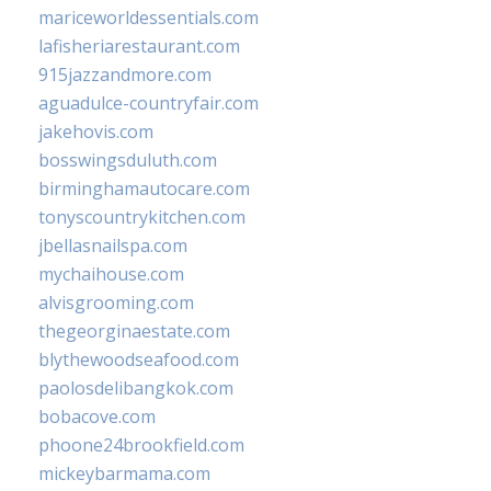
mariceworldessentials.com
lafisheriarestaurant.com
915jazzandmore.com
aguadulce-countryfair.com
jakehovis.com
bosswingsduluth.com
birminghamautocare.com
tonyscountrykitchen.com
jbellasnailspa.com
mychaihouse.com
alvisgrooming.com
thegeorginaestate.com
blythewoodseafood.com
paolosdelibangkok.com
bobacove.com
phoone24brookfield.com
mickeybarmama.com