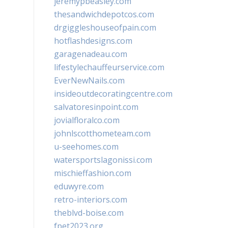
jeremypbeasley.com
thesandwichdepotcos.com
drgiggleshouseofpain.com
hotflashdesigns.com
garagenadeau.com
lifestylechauffeurservice.com
EverNewNails.com
insideoutdecoratingcentre.com
salvatoresinpoint.com
jovialfloralco.com
johnlscotthometeam.com
u-seehomes.com
watersportslagonissi.com
mischieffashion.com
eduwyre.com
retro-interiors.com
theblvd-boise.com
fpet2023.org