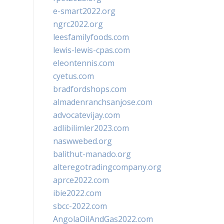
e-smart2022.org
ngrc2022.org
leesfamilyfoods.com
lewis-lewis-cpas.com
eleontennis.com
cyetus.com
bradfordshops.com
almadenranchsanjose.com
advocatevijay.com
adlibilimler2023.com
naswwebed.org
balithut-manado.org
alteregotradingcompany.org
aprce2022.com
ibie2022.com
sbcc-2022.com
AngolaOilAndGas2022.com