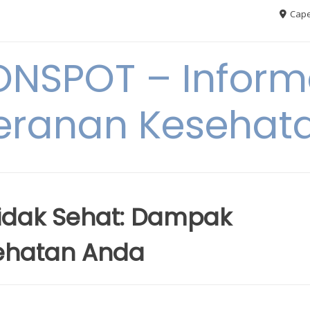
Cape
ONSPOT – Inform
eranan Kesehat
idak Sehat: Dampak
sehatan Anda