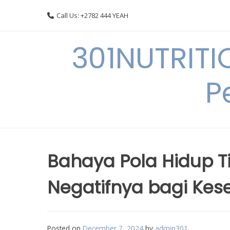
Skip
Call Us: +2782 444 YEAH
to
content
301NUTRITI
P
Bahaya Pola Hidup T
Negatifnya bagi Ke
Posted on
December 7, 2024
by
admin301