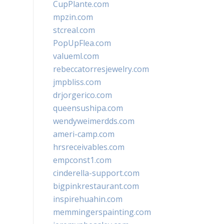
CupPlante.com
mpzin.com
stcreal.com
PopUpFlea.com
valueml.com
rebeccatorresjewelry.com
jmpbliss.com
drjorgerico.com
queensushipa.com
wendyweimerdds.com
ameri-camp.com
hrsreceivables.com
empconst1.com
cinderella-support.com
bigpinkrestaurant.com
inspirehuahin.com
memmingerspainting.com