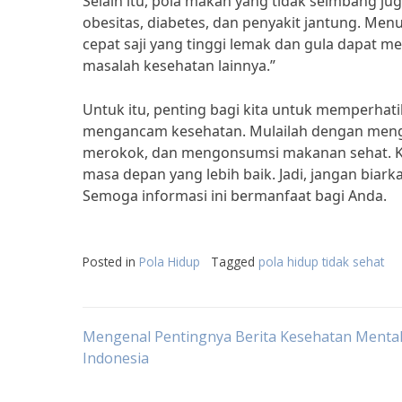
Selain itu, pola makan yang tidak seimbang j
obesitas, diabetes, dan penyakit jantung. Menu
cepat saji yang tinggi lemak dan gula dapat
masalah kesehatan lainnya.”
Untuk itu, penting bagi kita untuk memperhati
mengancam kesehatan. Mulailah dengan mengu
merokok, dan mengonsumsi makanan sehat. Kes
masa depan yang lebih baik. Jadi, jangan biar
Semoga informasi ini bermanfaat bagi Anda.
Posted in
Pola Hidup
Tagged
pola hidup tidak sehat
Post
Mengenal Pentingnya Berita Kesehatan Mental
Indonesia
navigation