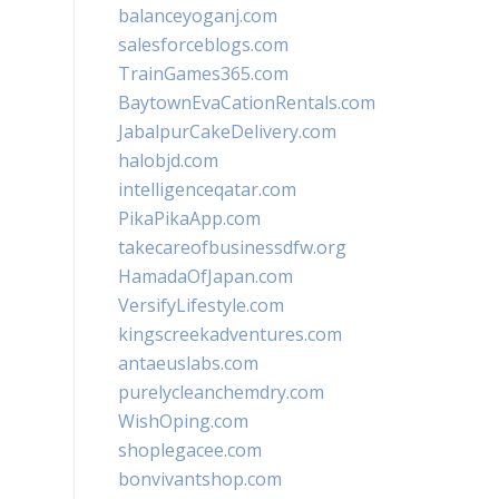
balanceyoganj.com
salesforceblogs.com
TrainGames365.com
BaytownEvaCationRentals.com
JabalpurCakeDelivery.com
halobjd.com
intelligenceqatar.com
PikaPikaApp.com
takecareofbusinessdfw.org
HamadaOfJapan.com
VersifyLifestyle.com
kingscreekadventures.com
antaeuslabs.com
purelycleanchemdry.com
WishOping.com
shoplegacee.com
bonvivantshop.com