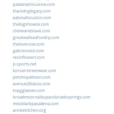
palatelatincuisine.com
blackdoglegacy.com
eatvivahouston.com
thebigshowok.com
chimeandstave.com
greatwallseafoodny.com
theloverose.com
gabriovoice.com
resinflowart.com
p-sports.net
korsairstreetwear.com
petshopallston.com
avenue26tacos.com
topgglasses.com
broadmoornailsspacoloradosprings.com
missblackpasadena.com
anneskitchen.org