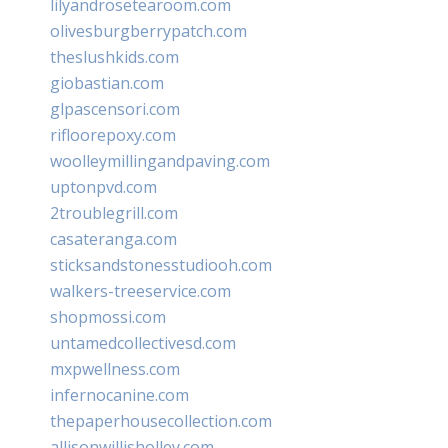
lilyandrosetearoom.com
olivesburgberrypatch.com
theslushkids.com
giobastian.com
glpascensori.com
rifloorepoxy.com
woolleymillingandpaving.com
uptonpvd.com
2troublegrill.com
casateranga.com
sticksandstonesstudiooh.com
walkers-treeservice.com
shopmossi.com
untamedcollectivesd.com
mxpwellness.com
infernocanine.com
thepaperhousecollection.com
allisonwillisholley.com