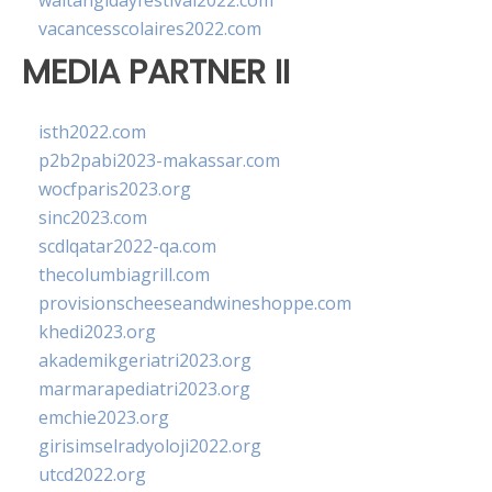
waitangidayfestival2022.com
vacancesscolaires2022.com
MEDIA PARTNER II
isth2022.com
p2b2pabi2023-makassar.com
wocfparis2023.org
sinc2023.com
scdlqatar2022-qa.com
thecolumbiagrill.com
provisionscheeseandwineshoppe.com
khedi2023.org
akademikgeriatri2023.org
marmarapediatri2023.org
emchie2023.org
girisimselradyoloji2022.org
utcd2022.org