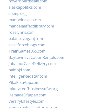
hoverboardssale.com
alaskapolitics.com
stsmp.org
manoelneves.com
mandelaeffectlibrary.com
roselynns.com
balanceyoganj.com
salesforceblogs.com
TrainGames365.com
BaytownEvaCationRentals.com
JabalpurCakeDelivery.com
halobjd.com
intelligenceqatar.com
PikaPikaApp.com
takecareofbusinessdfw.org
HamadaOfJapan.com
VersifyLifestyle.com
kingscreekadventures.com