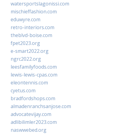
watersportslagonissi.com
mischieffashion.com
eduwyre.com
retro-interiors.com
theblvd-boise.com
fpet2023.org
e-smart2022.org
ngrc2022.org
leesfamilyfoods.com
lewis-lewis-cpas.com
eleontennis.com
cyetus.com
bradfordshops.com
almadenranchsanjose.com
advocatevijay.com
adlibilimler2023.com
naswwebed.org