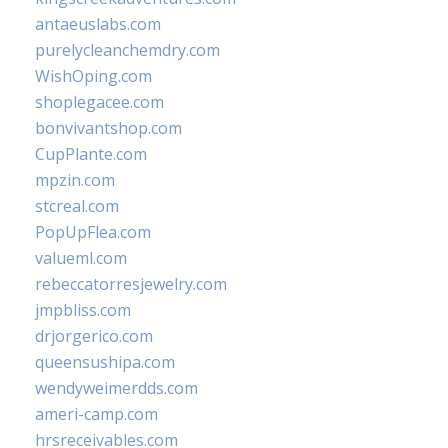
antaeuslabs.com
purelycleanchemdry.com
WishOping.com
shoplegacee.com
bonvivantshop.com
CupPlante.com
mpzin.com
stcreal.com
PopUpFlea.com
valueml.com
rebeccatorresjewelry.com
jmpbliss.com
drjorgerico.com
queensushipa.com
wendyweimerdds.com
ameri-camp.com
hrsreceivables.com