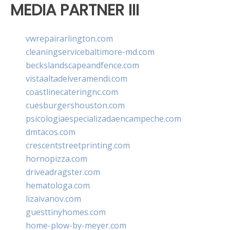
MEDIA PARTNER III
vwrepairarlington.com
cleaningservicebaltimore-md.com
beckslandscapeandfence.com
vistaaltadelveramendi.com
coastlinecateringnc.com
cuesburgershouston.com
psicologiaespecializadaencampeche.com
dmtacos.com
crescentstreetprinting.com
hornopizza.com
driveadragster.com
hematologa.com
lizaivanov.com
guesttinyhomes.com
home-plow-by-meyer.com