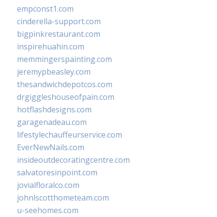
empconst1.com
cinderella-support.com
bigpinkrestaurant.com
inspirehuahin.com
memmingerspainting.com
jeremypbeasley.com
thesandwichdepotcos.com
drgiggleshouseofpain.com
hotflashdesigns.com
garagenadeau.com
lifestylechauffeurservice.com
EverNewNails.com
insideoutdecoratingcentre.com
salvatoresinpoint.com
jovialfloralco.com
johnlscotthometeam.com
u-seehomes.com