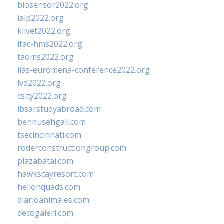
biosensor2022.org
ialp2022.org
klivet2022.org
ifac-hms2022.org
taoms2022.org
iias-euromena-conference2022.org
ivd2022.org
csity2022.org
ibsarstudyabroad.com
bennusehgall.com
tsecincinnati.com
roderconstructiongroup.com
plazabatai.com
hawkscayresort.com
hellonquads.com
diarioanimales.com
decogaleri.com