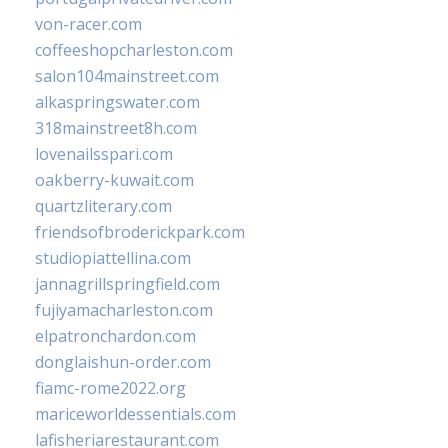
von-racer.com
coffeeshopcharleston.com
salon104mainstreet.com
alkaspringswater.com
318mainstreet8h.com
lovenailsspari.com
oakberry-kuwait.com
quartzliterary.com
friendsofbroderickpark.com
studiopiattellina.com
jannagrillspringfield.com
fujiyamacharleston.com
elpatronchardon.com
donglaishun-order.com
fiamc-rome2022.org
mariceworldessentials.com
lafisheriarestaurant.com