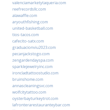
valenciamarketytaqueria.com
reefrecordsllc.com
alawaffle.com
aryouthfishing.com
united-basketball.com
tios-tacos.com
cafecito-satx.com
graduacionviu2023.com
pecanjackstogo.com
zengardendayspa.com
sparklejewelryinc.com
ironcladtattoostudio.com
bruinshome.com
annascleaningsvc.com
wolfcitytattoo.com
oysterbayturkeytrot.com
lafronterarestauranteybar.com