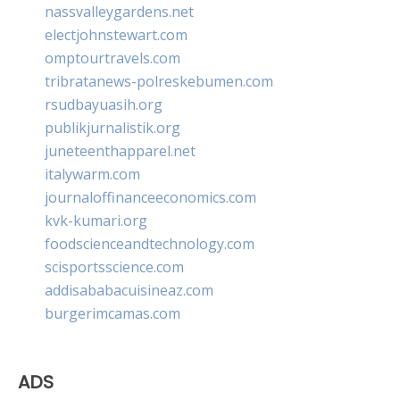
nassvalleygardens.net
electjohnstewart.com
omptourtravels.com
tribratanews-polreskebumen.com
rsudbayuasih.org
publikjurnalistik.org
juneteenthapparel.net
italywarm.com
journaloffinanceeconomics.com
kvk-kumari.org
foodscienceandtechnology.com
scisportsscience.com
addisababacuisineaz.com
burgerimcamas.com
ADS