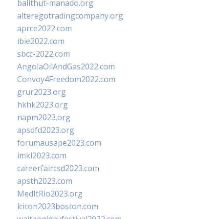
balithut-manado.org
alteregotradingcompany.org
aprce2022.com
ibie2022.com
sbcc-2022.com
AngolaOilAndGas2022.com
Convoy4Freedom2022.com
grur2023.org
hkhk2023.org
napm2023.org
apsdfd2023.org
forumausape2023.com
imkl2023.com
careerfaircsd2023.com
apsth2023.com
MedItRio2023.org
lcicon2023boston.com