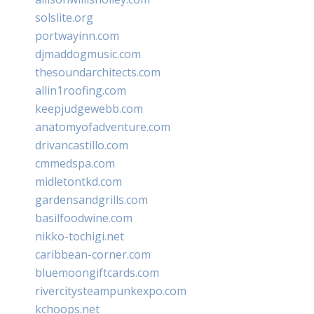
solslite.org
portwayinn.com
djmaddogmusic.com
thesoundarchitects.com
allin1roofing.com
keepjudgewebb.com
anatomyofadventure.com
drivancastillo.com
cmmedspa.com
midletontkd.com
gardensandgrills.com
basilfoodwine.com
nikko-tochigi.net
caribbean-corner.com
bluemoongiftcards.com
rivercitysteampunkexpo.com
kchoops.net