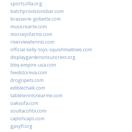
sportszilla.org
batchprovisionsbar.com
brasserie-gobette.com
musicrearte.com
morseysfarms.com
riverviewtennis.com
official-kelly-toys-squishmallows.com
displaygardenonsuncrest.org
bbq-empire-usa.com
feedstoreva.com
drogopets.com
ediblechalk.com
tabletennisnearme.com
oaksofa.com
soultacohtx.com
capishcaps.com
gpsyfl.org