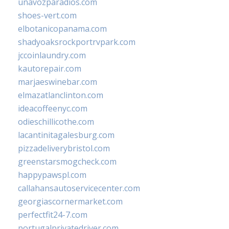
unavozparadios.com
shoes-vert.com
elbotanicopanama.com
shadyoaksrockportrvpark.com
jccoinlaundry.com
kautorepair.com
marjaeswinebar.com
elmazatlanclinton.com
ideacoffeenyc.com
odieschillicothe.com
lacantinitagalesburg.com
pizzadeliverybristol.com
greenstarsmogcheck.com
happypawspl.com
callahansautoservicecenter.com
georgiascornermarket.com
perfectfit24-7.com
portugalprivatedriver.com