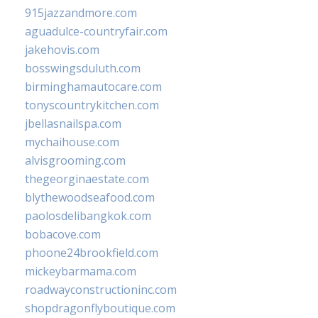
915jazzandmore.com
aguadulce-countryfair.com
jakehovis.com
bosswingsduluth.com
birminghamautocare.com
tonyscountrykitchen.com
jbellasnailspa.com
mychaihouse.com
alvisgrooming.com
thegeorginaestate.com
blythewoodseafood.com
paolosdelibangkok.com
bobacove.com
phoone24brookfield.com
mickeybarmama.com
roadwayconstructioninc.com
shopdragonflyboutique.com