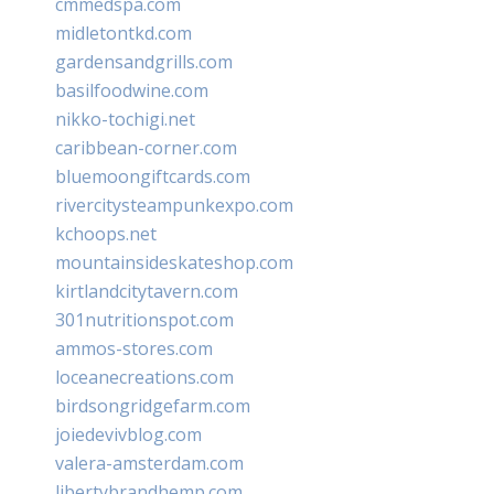
cmmedspa.com
midletontkd.com
gardensandgrills.com
basilfoodwine.com
nikko-tochigi.net
caribbean-corner.com
bluemoongiftcards.com
rivercitysteampunkexpo.com
kchoops.net
mountainsideskateshop.com
kirtlandcitytavern.com
301nutritionspot.com
ammos-stores.com
loceanecreations.com
birdsongridgefarm.com
joiedevivblog.com
valera-amsterdam.com
libertybrandhemp.com