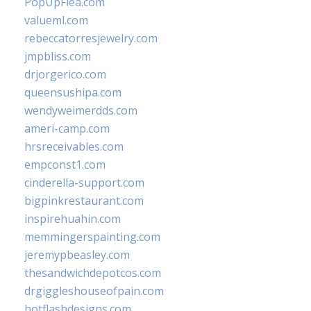
PopUpFlea.com
valueml.com
rebeccatorresjewelry.com
jmpbliss.com
drjorgerico.com
queensushipa.com
wendyweimerdds.com
ameri-camp.com
hrsreceivables.com
empconst1.com
cinderella-support.com
bigpinkrestaurant.com
inspirehuahin.com
memmingerspainting.com
jeremypbeasley.com
thesandwichdepotcos.com
drgiggleshouseofpain.com
hotflashdesigns.com