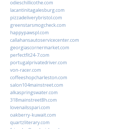
odieschillicothe.com
lacantinitagalesburg.com
pizzadeliverybristol.com
greenstarsmogcheck.com
happypawspl.com
callahansautoservicecenter.com
georgiascornermarket.com
perfectfit24-7.com
portugalprivatedriver.com
von-racer.com
coffeeshopcharleston.com
salon104mainstreet.com
alkaspringswater.com
318mainstreet8h.com
lovenailsspari.com
oakberry-kuwait.com
quartzliterary.com