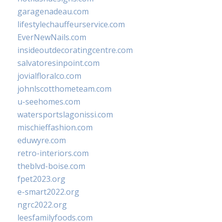
garagenadeau.com
lifestylechauffeurservice.com
EverNewNails.com
insideoutdecoratingcentre.com
salvatoresinpoint.com
jovialfloralco.com
johnlscotthometeam.com
u-seehomes.com
watersportslagonissi.com
mischieffashion.com
eduwyre.com
retro-interiors.com
theblvd-boise.com
fpet2023.org
e-smart2022.org
ngrc2022.org
leesfamilyfoods.com