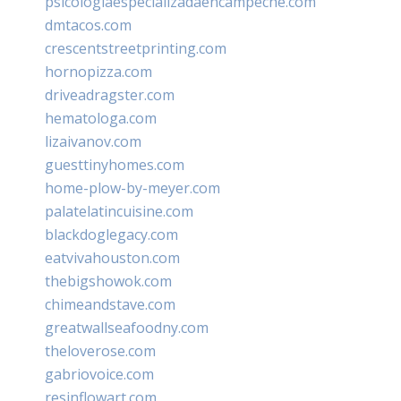
psicologiaespecializadaencampeche.com
dmtacos.com
crescentstreetprinting.com
hornopizza.com
driveadragster.com
hematologa.com
lizaivanov.com
guesttinyhomes.com
home-plow-by-meyer.com
palatelatincuisine.com
blackdoglegacy.com
eatvivahouston.com
thebigshowok.com
chimeandstave.com
greatwallseafoodny.com
theloverose.com
gabriovoice.com
resinflowart.com