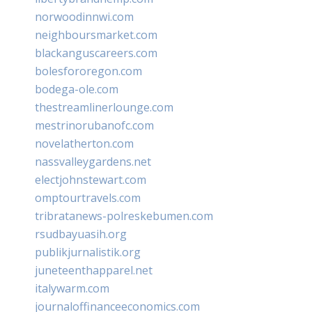
norwoodinnwi.com
neighboursmarket.com
blackanguscareers.com
bolesfororegon.com
bodega-ole.com
thestreamlinerlounge.com
mestrinorubanofc.com
novelatherton.com
nassvalleygardens.net
electjohnstewart.com
omptourtravels.com
tribratanews-polreskebumen.com
rsudbayuasih.org
publikjurnalistik.org
juneteenthapparel.net
italywarm.com
journaloffinanceeconomics.com