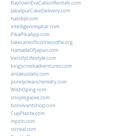
BaytownEvaCationRentals.com
JabalpurCakeDelivery.com
halobjd.com
intelligenceqatar.com
PikaPikaApp.com
takecareofbusinessdfw.org
HamadaOfJapan.com
VersifyLifestyle.com
kingscreekadventures.com
antaeuslabs.com
purelycleanchemdry.com
WishOping.com
shoplegacee.com
bonvivantshop.com
CupPlante.com
mpzin.com
stcreal.com