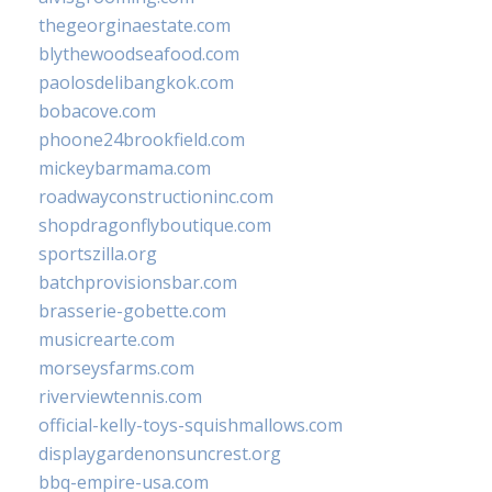
thegeorginaestate.com
blythewoodseafood.com
paolosdelibangkok.com
bobacove.com
phoone24brookfield.com
mickeybarmama.com
roadwayconstructioninc.com
shopdragonflyboutique.com
sportszilla.org
batchprovisionsbar.com
brasserie-gobette.com
musicrearte.com
morseysfarms.com
riverviewtennis.com
official-kelly-toys-squishmallows.com
displaygardenonsuncrest.org
bbq-empire-usa.com