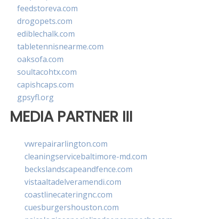
feedstoreva.com
drogopets.com
ediblechalk.com
tabletennisnearme.com
oaksofa.com
soultacohtx.com
capishcaps.com
gpsyfl.org
MEDIA PARTNER III
vwrepairarlington.com
cleaningservicebaltimore-md.com
beckslandscapeandfence.com
vistaaltadelveramendi.com
coastlinecateringnc.com
cuesburgershouston.com