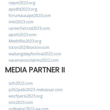
napm2023.org
apsdfd2023.org
forumausape2023.com
imkl2023.com
careerfaircsd2023.com
apsth2023.com
MedItRio2023.org
lcicon2023boston.com
waitangidayfestival2022.com
vacancesscolaires2022.com
MEDIA PARTNER II
isth2022.com
p2b2pabi2023-makassar.com
wocfparis2023.org
sinc2023.com
scdlqatar2022-qa.com