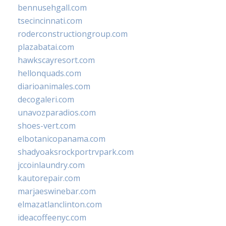
bennusehgall.com
tsecincinnati.com
roderconstructiongroup.com
plazabatai.com
hawkscayresort.com
hellonquads.com
diarioanimales.com
decogaleri.com
unavozparadios.com
shoes-vert.com
elbotanicopanama.com
shadyoaksrockportrvpark.com
jccoinlaundry.com
kautorepair.com
marjaeswinebar.com
elmazatlanclinton.com
ideacoffeenyc.com