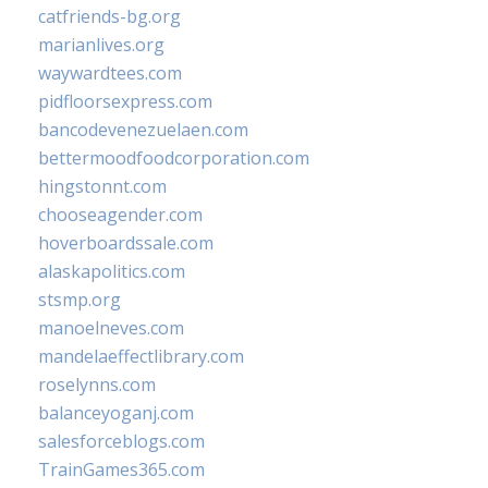
catfriends-bg.org
marianlives.org
waywardtees.com
pidfloorsexpress.com
bancodevenezuelaen.com
bettermoodfoodcorporation.com
hingstonnt.com
chooseagender.com
hoverboardssale.com
alaskapolitics.com
stsmp.org
manoelneves.com
mandelaeffectlibrary.com
roselynns.com
balanceyoganj.com
salesforceblogs.com
TrainGames365.com