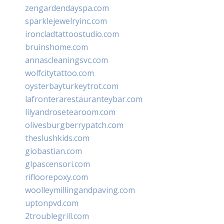
zengardendayspa.com
sparklejewelryinc.com
ironcladtattoostudio.com
bruinshome.com
annascleaningsvc.com
wolfcitytattoo.com
oysterbayturkeytrot.com
lafronterarestauranteybar.com
lilyandrosetearoom.com
olivesburgberrypatch.com
theslushkids.com
giobastian.com
glpascensori.com
rifloorepoxy.com
woolleymillingandpaving.com
uptonpvd.com
2troublegrill.com