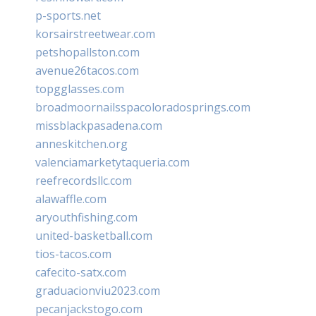
p-sports.net
korsairstreetwear.com
petshopallston.com
avenue26tacos.com
topgglasses.com
broadmoornailsspacoloradosprings.com
missblackpasadena.com
anneskitchen.org
valenciamarketytaqueria.com
reefrecordsllc.com
alawaffle.com
aryouthfishing.com
united-basketball.com
tios-tacos.com
cafecito-satx.com
graduacionviu2023.com
pecanjackstogo.com