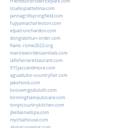
friendsofbroderickpark.com
studiopiattellina.com
jannagrillspringfield.com
fujiyamacharleston.com
elpatronchardon.com
donglaishun-order.com
fiamc-rome2022.org
mariceworldessentials.com
lafisheriarestaurant.com
915jazzandmore.com
aguadulce-countryfair.com
jakehovis.com
bosswingsduluth.com
birminghamautocare.com
tonyscountrykitchen.com
jbellasnailspa.com
mychaihouse.com
alvisgrooming.com