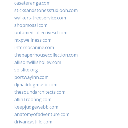
casateranga.com
sticksandstonesstudiooh.com
walkers-treeservice.com
shopmossi.com
untamedcollectivesd.com
mxpwellness.com
infernocanine.com
thepaperhousecollection.com
allisonwillisholley.com
solslite.org
portwayinn.com
djmaddogmusic.com
thesoundarchitects.com
allin1roofing.com
keepjudgewebb.com
anatomyofadventure.com
drivancastillo.com