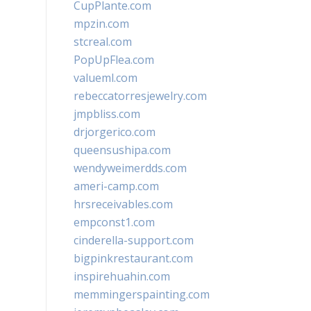
CupPlante.com
mpzin.com
stcreal.com
PopUpFlea.com
valueml.com
rebeccatorresjewelry.com
jmpbliss.com
drjorgerico.com
queensushipa.com
wendyweimerdds.com
ameri-camp.com
hrsreceivables.com
empconst1.com
cinderella-support.com
bigpinkrestaurant.com
inspirehuahin.com
memmingerspainting.com