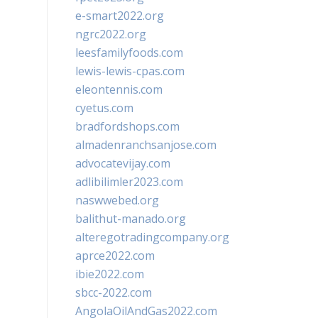
e-smart2022.org
ngrc2022.org
leesfamilyfoods.com
lewis-lewis-cpas.com
eleontennis.com
cyetus.com
bradfordshops.com
almadenranchsanjose.com
advocatevijay.com
adlibilimler2023.com
naswwebed.org
balithut-manado.org
alteregotradingcompany.org
aprce2022.com
ibie2022.com
sbcc-2022.com
AngolaOilAndGas2022.com