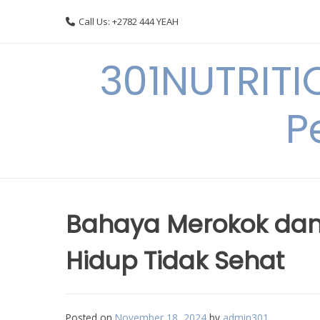
Skip
Call Us: +2782 444 YEAH
to
content
301NUTRITI
P
Bahaya Merokok dan
Hidup Tidak Sehat
Posted on
November 18, 2024
by
admin301