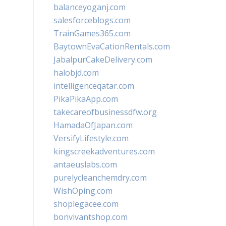
balanceyoganj.com
salesforceblogs.com
TrainGames365.com
BaytownEvaCationRentals.com
JabalpurCakeDelivery.com
halobjd.com
intelligenceqatar.com
PikaPikaApp.com
takecareofbusinessdfw.org
HamadaOfJapan.com
VersifyLifestyle.com
kingscreekadventures.com
antaeuslabs.com
purelycleanchemdry.com
WishOping.com
shoplegacee.com
bonvivantshop.com