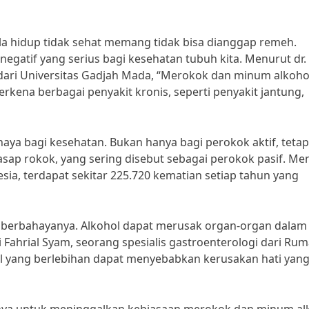
 hidup tidak sehat memang tidak bisa dianggap remeh.
gatif yang serius bagi kesehatan tubuh kita. Menurut dr.
dari Universitas Gadjah Mada, “Merokok dan minum alkoho
rkena berbagai penyakit kronis, seperti penyakit jantung,
ya bagi kesehatan. Bukan hanya bagi perokok aktif, tetap
asap rokok, yang sering disebut sebagai perokok pasif. Me
sia, terdapat sekitar 225.720 kematian setiap tahun yang
h berbahayanya. Alkohol dapat merusak organ-organ dalam
ri Fahrial Syam, seorang spesialis gastroenterologi dari Ru
l yang berlebihan dapat menyebabkan kerusakan hati yan