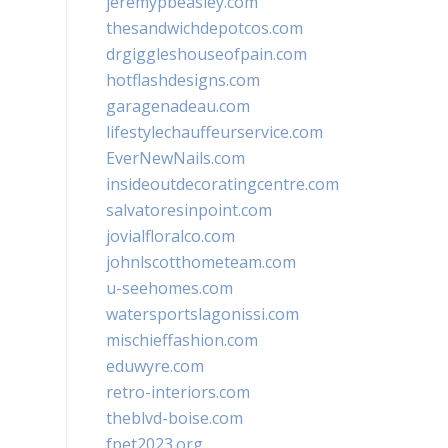
jeremypbeasley.com
thesandwichdepotcos.com
drgiggleshouseofpain.com
hotflashdesigns.com
garagenadeau.com
lifestylechauffeurservice.com
EverNewNails.com
insideoutdecoratingcentre.com
salvatoresinpoint.com
jovialfloralco.com
johnlscotthometeam.com
u-seehomes.com
watersportslagonissi.com
mischieffashion.com
eduwyre.com
retro-interiors.com
theblvd-boise.com
fpet2023.org