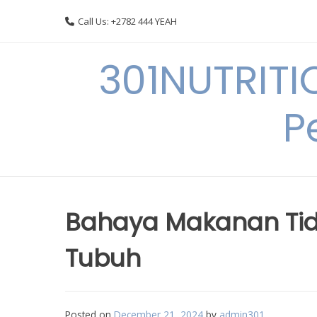
Skip
Call Us: +2782 444 YEAH
to
content
301NUTRITI
P
Bahaya Makanan Tid
Tubuh
Posted on
December 21, 2024
by
admin301