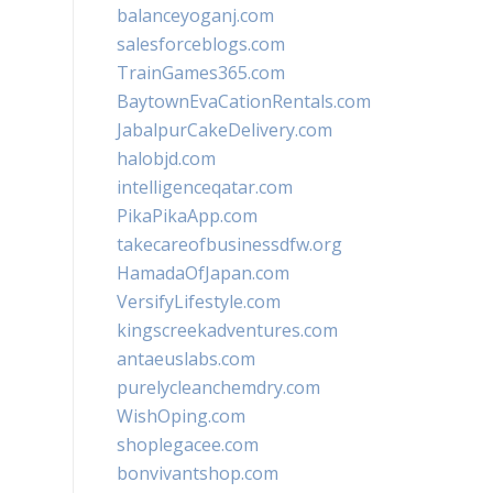
balanceyoganj.com
salesforceblogs.com
TrainGames365.com
BaytownEvaCationRentals.com
JabalpurCakeDelivery.com
halobjd.com
intelligenceqatar.com
PikaPikaApp.com
takecareofbusinessdfw.org
HamadaOfJapan.com
VersifyLifestyle.com
kingscreekadventures.com
antaeuslabs.com
purelycleanchemdry.com
WishOping.com
shoplegacee.com
bonvivantshop.com