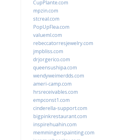
CupPlante.com
mpzin.com
stcreal.com
PopUpFlea.com
valueml.com
rebeccatorresjewelry.com
jmpbliss.com
drjorgerico.com
queensushipa.com
wendyweimerdds.com
ameri-camp.com
hrsreceivables.com
empconst1.com
cinderella-support.com
bigpinkrestaurant.com
inspirehuahin.com
memmingerspainting.com