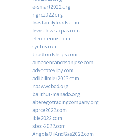
e-smart2022.org
ngrc2022.org
leesfamilyfoods.com
lewis-lewis-cpas.com
eleontennis.com
cyetus.com
bradfordshops.com
almadenranchsanjose.com
advocatevijay.com
adlibilimler2023.com
naswwebed.org
balithut-manado.org
alteregotradingcompany.org
aprce2022.com
ibie2022.com
sbcc-2022.com
AngolaOilAndGas2022.com