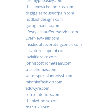
jeremypbeasley.com
thesandwichdepotcos.com
drgiggleshouseofpain.com
hotflashdesigns.com
garagenadeau.com
lifestylechauffeurservice.com
EverNewNails.com
insideoutdecoratingcentre.com
salvatoresinpoint.com
jovialfloralco.com
johnlscotthometeam.com
u-seehomes.com
watersportslagonissi.com
mischieffashion.com
eduwyre.com
retro-interiors.com
theblvd-boise.com
fpet2023.org