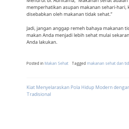
Menurut dr. Adhitama, “Makanan sehat adalah
memperhatikan asupan makanan sehari-hari, 
disebabkan oleh makanan tidak sehat.”
Jadi, jangan anggap remeh bahaya makanan ti
makan Anda menjadi lebih sehat mulai sekaran
Anda lakukan.
Posted in
Makan Sehat
Tagged
makanan sehat dan tid
Post
Kiat Menyelaraskan Pola Hidup Modern denga
Tradisional
navigation