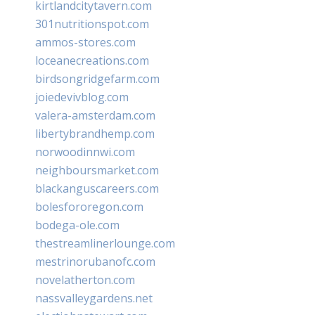
kirtlandcitytavern.com
301nutritionspot.com
ammos-stores.com
loceanecreations.com
birdsongridgefarm.com
joiedevivblog.com
valera-amsterdam.com
libertybrandhemp.com
norwoodinnwi.com
neighboursmarket.com
blackanguscareers.com
bolesfororegon.com
bodega-ole.com
thestreamlinerlounge.com
mestrinorubanofc.com
novelatherton.com
nassvalleygardens.net