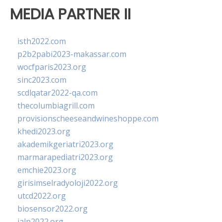
MEDIA PARTNER II
isth2022.com
p2b2pabi2023-makassar.com
wocfparis2023.org
sinc2023.com
scdlqatar2022-qa.com
thecolumbiagrill.com
provisionscheeseandwineshoppe.com
khedi2023.org
akademikgeriatri2023.org
marmarapediatri2023.org
emchie2023.org
girisimselradyoloji2022.org
utcd2022.org
biosensor2022.org
ialp2022.org