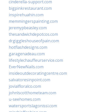
cinderella-support.com
bigpinkrestaurant.com
inspirehuahin.com
memmingerspainting.com
jeremypbeasley.com
thesandwichdepotcos.com
drgiggleshouseofpain.com
hotflashdesigns.com
garagenadeau.com
lifestylechauffeurservice.com
EverNewNails.com
insideoutdecoratingcentre.com
salvatoresinpoint.com
jovialfloralco.com
johnlscotthometeam.com
u-seehomes.com
watersportslagonissi.com