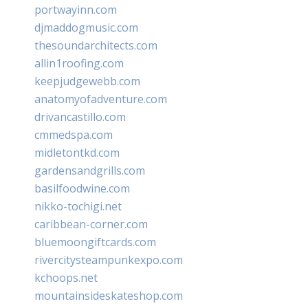
portwayinn.com
djmaddogmusic.com
thesoundarchitects.com
allin1roofing.com
keepjudgewebb.com
anatomyofadventure.com
drivancastillo.com
cmmedspa.com
midletontkd.com
gardensandgrills.com
basilfoodwine.com
nikko-tochigi.net
caribbean-corner.com
bluemoongiftcards.com
rivercitysteampunkexpo.com
kchoops.net
mountainsideskateshop.com