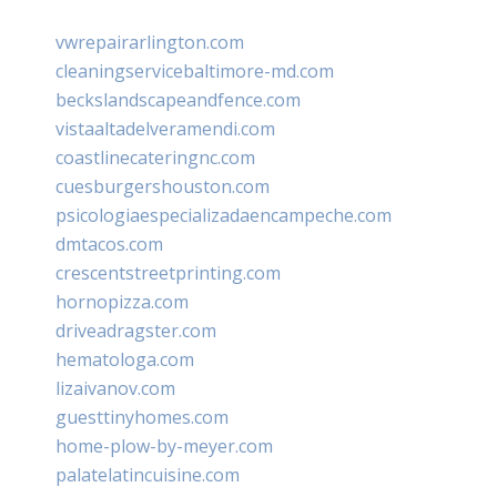
vwrepairarlington.com
cleaningservicebaltimore-md.com
beckslandscapeandfence.com
vistaaltadelveramendi.com
coastlinecateringnc.com
cuesburgershouston.com
psicologiaespecializadaencampeche.com
dmtacos.com
crescentstreetprinting.com
hornopizza.com
driveadragster.com
hematologa.com
lizaivanov.com
guesttinyhomes.com
home-plow-by-meyer.com
palatelatincuisine.com