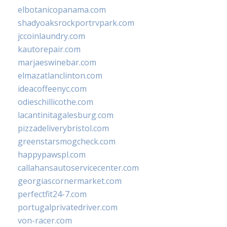
elbotanicopanama.com
shadyoaksrockportrvpark.com
jccoinlaundry.com
kautorepair.com
marjaeswinebar.com
elmazatlanclinton.com
ideacoffeenyc.com
odieschillicothe.com
lacantinitagalesburg.com
pizzadeliverybristol.com
greenstarsmogcheck.com
happypawspl.com
callahansautoservicecenter.com
georgiascornermarket.com
perfectfit24-7.com
portugalprivatedriver.com
von-racer.com