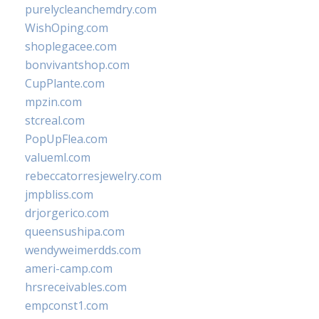
purelycleanchemdry.com
WishOping.com
shoplegacee.com
bonvivantshop.com
CupPlante.com
mpzin.com
stcreal.com
PopUpFlea.com
valueml.com
rebeccatorresjewelry.com
jmpbliss.com
drjorgerico.com
queensushipa.com
wendyweimerdds.com
ameri-camp.com
hrsreceivables.com
empconst1.com