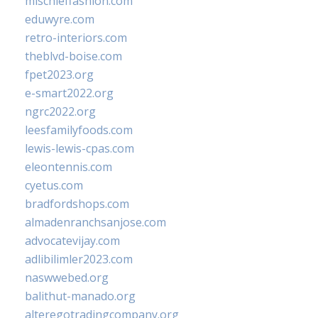
mischieffashion.com
eduwyre.com
retro-interiors.com
theblvd-boise.com
fpet2023.org
e-smart2022.org
ngrc2022.org
leesfamilyfoods.com
lewis-lewis-cpas.com
eleontennis.com
cyetus.com
bradfordshops.com
almadenranchsanjose.com
advocatevijay.com
adlibilimler2023.com
naswwebed.org
balithut-manado.org
alteregotradingcompany.org