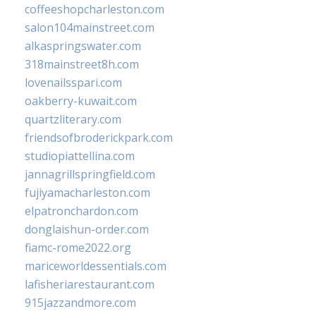
coffeeshopcharleston.com
salon104mainstreet.com
alkaspringswater.com
318mainstreet8h.com
lovenailsspari.com
oakberry-kuwait.com
quartzliterary.com
friendsofbroderickpark.com
studiopiattellina.com
jannagrillspringfield.com
fujiyamacharleston.com
elpatronchardon.com
donglaishun-order.com
fiamc-rome2022.org
mariceworldessentials.com
lafisheriarestaurant.com
915jazzandmore.com