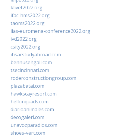
klivet2022.org
ifac-hms2022.org
taoms2022.org
iias-euromena-conference2022.org
ivd2022.org
csity2022.org
ibsarstudyabroad.com
bennusehgall.com
tsecincinnati.com
roderconstructiongroup.com
plazabatai.com
hawkscayresort.com
hellonquads.com
diarioanimales.com
decogaleri.com
unavozparadios.com
shoes-vert.com