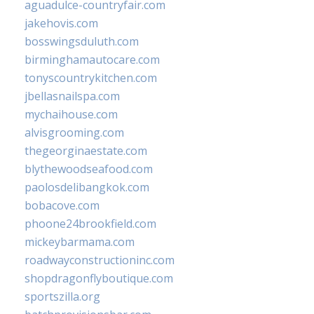
aguadulce-countryfair.com
jakehovis.com
bosswingsduluth.com
birminghamautocare.com
tonyscountrykitchen.com
jbellasnailspa.com
mychaihouse.com
alvisgrooming.com
thegeorginaestate.com
blythewoodseafood.com
paolosdelibangkok.com
bobacove.com
phoone24brookfield.com
mickeybarmama.com
roadwayconstructioninc.com
shopdragonflyboutique.com
sportszilla.org