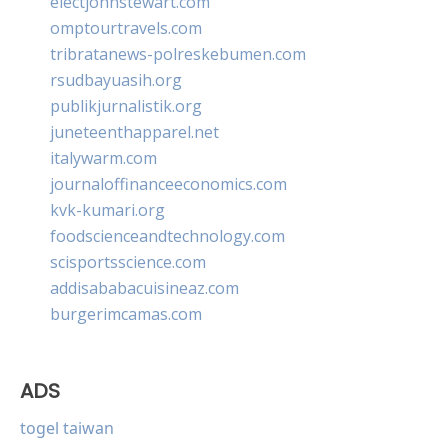
electjohnstewart.com
omptourtravels.com
tribratanews-polreskebumen.com
rsudbayuasih.org
publikjurnalistik.org
juneteenthapparel.net
italywarm.com
journaloffinanceeconomics.com
kvk-kumari.org
foodscienceandtechnology.com
scisportsscience.com
addisababacuisineaz.com
burgerimcamas.com
ADS
togel taiwan