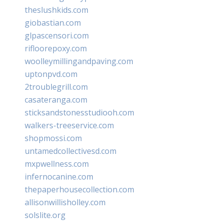
theslushkids.com
giobastian.com
glpascensori.com
rifloorepoxy.com
woolleymillingandpaving.com
uptonpvd.com
2troublegrill.com
casateranga.com
sticksandstonesstudiooh.com
walkers-treeservice.com
shopmossi.com
untamedcollectivesd.com
mxpwellness.com
infernocanine.com
thepaperhousecollection.com
allisonwillisholley.com
solslite.org