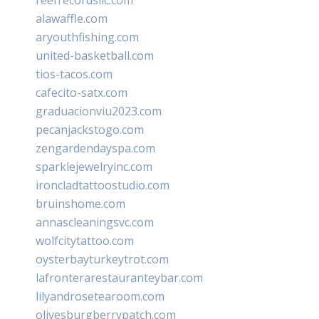
alawaffle.com
aryouthfishing.com
united-basketball.com
tios-tacos.com
cafecito-satx.com
graduacionviu2023.com
pecanjackstogo.com
zengardendayspa.com
sparklejewelryinc.com
ironcladtattoostudio.com
bruinshome.com
annascleaningsvc.com
wolfcitytattoo.com
oysterbayturkeytrot.com
lafronterarestauranteybar.com
lilyandrosetearoom.com
olivesburgberrypatch.com