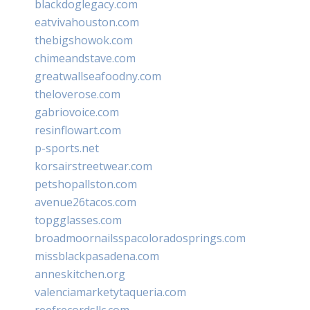
blackdoglegacy.com
eatvivahouston.com
thebigshowok.com
chimeandstave.com
greatwallseafoodny.com
theloverose.com
gabriovoice.com
resinflowart.com
p-sports.net
korsairstreetwear.com
petshopallston.com
avenue26tacos.com
topgglasses.com
broadmoornailsspacoloradosprings.com
missblackpasadena.com
anneskitchen.org
valenciamarketytaqueria.com
reefrecordsllc.com