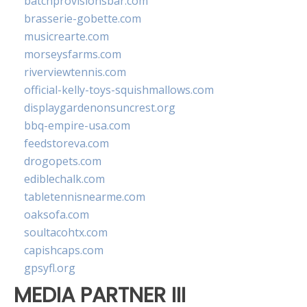
batchprovisionsbar.com
brasserie-gobette.com
musicrearte.com
morseysfarms.com
riverviewtennis.com
official-kelly-toys-squishmallows.com
displaygardenonsuncrest.org
bbq-empire-usa.com
feedstoreva.com
drogopets.com
ediblechalk.com
tabletennisnearme.com
oaksofa.com
soultacohtx.com
capishcaps.com
gpsyfl.org
MEDIA PARTNER III