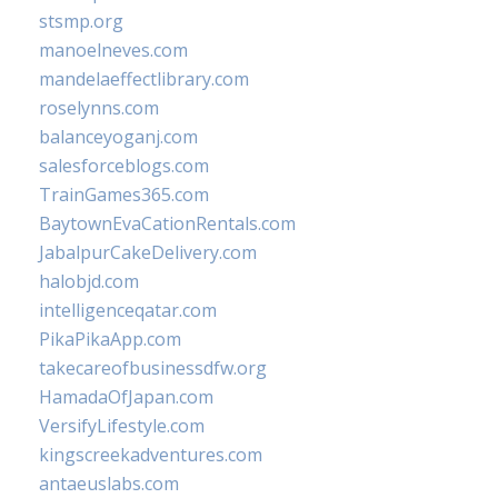
stsmp.org
manoelneves.com
mandelaeffectlibrary.com
roselynns.com
balanceyoganj.com
salesforceblogs.com
TrainGames365.com
BaytownEvaCationRentals.com
JabalpurCakeDelivery.com
halobjd.com
intelligenceqatar.com
PikaPikaApp.com
takecareofbusinessdfw.org
HamadaOfJapan.com
VersifyLifestyle.com
kingscreekadventures.com
antaeuslabs.com